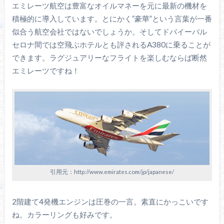
エミレーツ航空は豊富なオイルマネーを元に最新の機材を
積極的に導入しています。とにかく”豪華”という言葉が一番
似合う航空会社ではないでしょうか。そしてドバイーバル
セロナ間では空飛ぶホテルとも評されるA380に乗ることが
できます。ラグジュアリーなフライトを楽しむならば断然
エミレーツですね！
引用元：http://www.emirates.com/jp/japanese/
2階建て4発機エンジンは圧巻の一言。素直にかっこいです
ね。カラーリングも好みです。