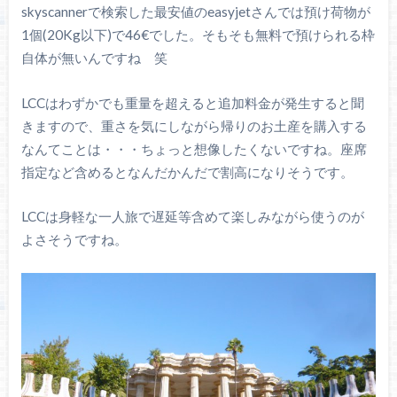
skyscannerで検索した最安値のeasyjetさんでは預け荷物が
1個(20Kg以下)で46€でした。そもそも無料で預けられる枠
自体が無いんですね 笑
LCCはわずかでも重量を超えると追加料金が発生すると聞
きますので、重さを気にしながら帰りのお土産を購入する
なんてことは・・・ちょっと想像したくないですね。座席
指定など含めるとなんだかんだで割高になりそうです。
LCCは身軽な一人旅で遅延等含めて楽しみながら使うのが
よさそうですね。