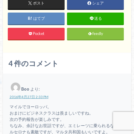
ポスト
シェア
はてブ
送る
Pocket
feedly
4
件のコメント
Boo
より:
2016年4月27日 2:33 PM
マイルでヨーロッパ。
おまけにビジネスクラスは羨ましいですね。
次の予約報告が楽しみです。
ちなみ、余計なお世話ですが、エミレーツに乗られるならバ
ルセロナも素敵ですが、マルタ共和国もいいですよ。