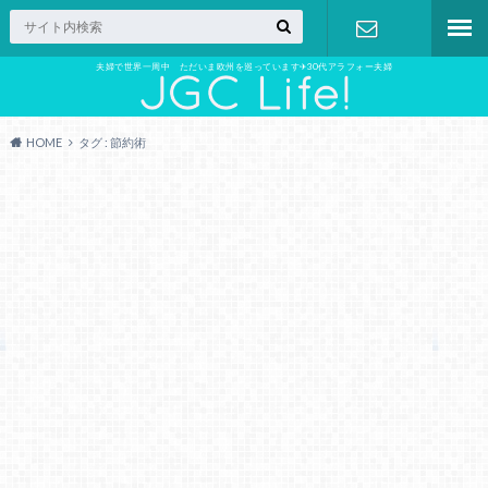
夫婦で世界一周中 ただいま欧州を巡っています✈︎30代アラフォー夫婦
お問い合わ
せ
HOME
タグ : 節約術