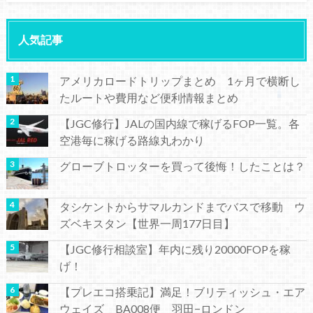
人気記事
アメリカロードトリップまとめ 1ヶ月で横断し
たルートや費用など便利情報まとめ
【JGC修行】JALの国内線で稼げるFOP一覧。各
空港毎に稼げる路線丸わかり
グローブトロッターを買って後悔！したことは？
タシケントからサマルカンドまでバスで移動 ウ
ズベキスタン【世界一周177日目】
【JGC修行相談室】年内に残り20000FOPを稼
げ！
【プレエコ搭乗記】満足！ブリティッシュ・エア
ウェイズ BA008便 羽田−ロンドン