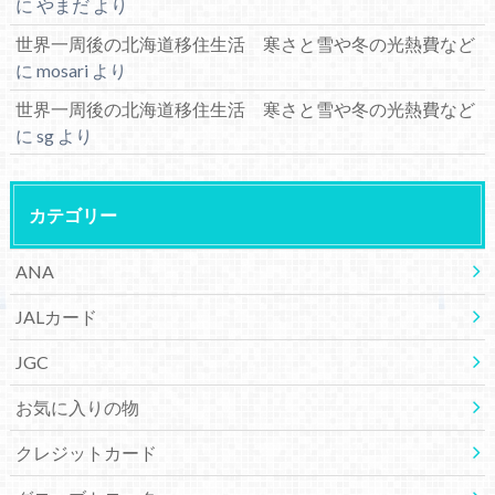
に
やまだ
より
世界一周後の北海道移住生活 寒さと雪や冬の光熱費など
に
mosari
より
世界一周後の北海道移住生活 寒さと雪や冬の光熱費など
に
sg
より
カテゴリー
ANA
JALカード
JGC
お気に入りの物
クレジットカード