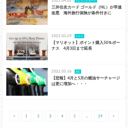
2022.04.02
クレジットカード
三井住友カード ゴールド（NL）が早速
改悪 海外旅行保険が条件付きに
2022.03.29
ホテル
【マリオット】ポイント購入50％ボー
ナス 4月3日まで延長
2022.03.16
JGC
【悲報】4月と5月の燃油サーチャージ
は更に増加へ・・・
<
1
2
3
4
5
…
29
>