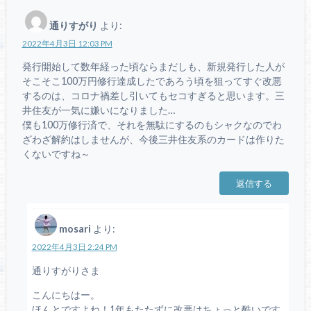
通りすがり
より:
2022年4月3日 12:03 PM
発行開始して数年経った頃ならまだしも、新規発行した人が
そこそこ100万円修行達成したであろう頃を狙ってすぐ改悪
するのは、コロナ禍差し引いてもセコすぎると思います。三
井住友が一気に嫌いになりました…
僕も100万修行済で、それを無駄にするのもシャクなのでわ
ざわざ解約はしませんが、今後三井住友系のカードは作りた
くないですね～
返信する
mosari
より:
2022年4月3日 2:24 PM
通りすがりさま
こんにちはー。
ほんとですよね！1年もたたずに改悪はちょっと酷いです