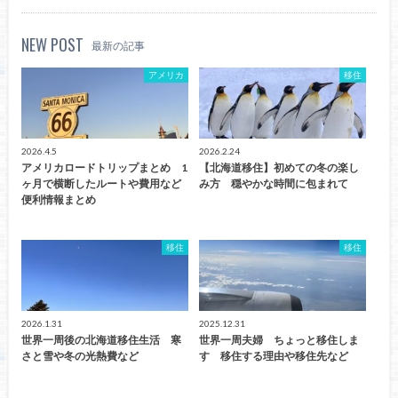
NEW POST
最新の記事
アメリカ
移住
2026.4.5
2026.2.24
アメリカロードトリップまとめ 1
【北海道移住】初めての冬の楽し
ヶ月で横断したルートや費用など
み方 穏やかな時間に包まれて
便利情報まとめ
移住
移住
2026.1.31
2025.12.31
世界一周後の北海道移住生活 寒
世界一周夫婦 ちょっと移住しま
さと雪や冬の光熱費など
す 移住する理由や移住先など