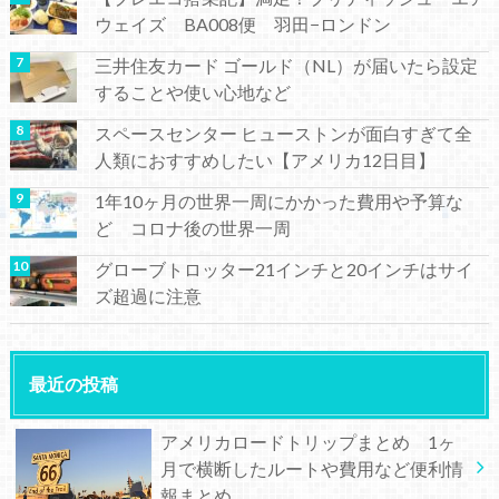
ウェイズ BA008便 羽田−ロンドン
三井住友カード ゴールド（NL）が届いたら設定
することや使い心地など
スペースセンター ヒューストンが面白すぎて全
人類におすすめしたい【アメリカ12日目】
1年10ヶ月の世界一周にかかった費用や予算な
ど コロナ後の世界一周
グローブトロッター21インチと20インチはサイ
ズ超過に注意
最近の投稿
アメリカロードトリップまとめ 1ヶ
月で横断したルートや費用など便利情
報まとめ