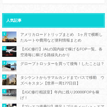
人気記事
アメリカロードトリップまとめ 1ヶ月で横断し
たルートや費用など便利情報まとめ
【JGC修行】JALの国内線で稼げるFOP一覧。各
空港毎に稼げる路線丸わかり
グローブトロッターを買って後悔！したことは？
タシケントからサマルカンドまでバスで移動 ウ
ズベキスタン【世界一周177日目】
【JGC修行相談室】年内に残り20000FOPを稼
げ！
【プレエコ搭乗記】満足！ブリティッシュ・エア