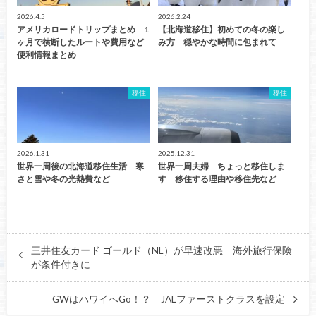
2026.4.5
2026.2.24
アメリカロードトリップまとめ 1
【北海道移住】初めての冬の楽し
ヶ月で横断したルートや費用など
み方 穏やかな時間に包まれて
便利情報まとめ
移住
移住
2026.1.31
2025.12.31
世界一周後の北海道移住生活 寒
世界一周夫婦 ちょっと移住しま
さと雪や冬の光熱費など
す 移住する理由や移住先など
三井住友カード ゴールド（NL）が早速改悪 海外旅行保険
が条件付きに
GWはハワイへGo！？ JALファーストクラスを設定