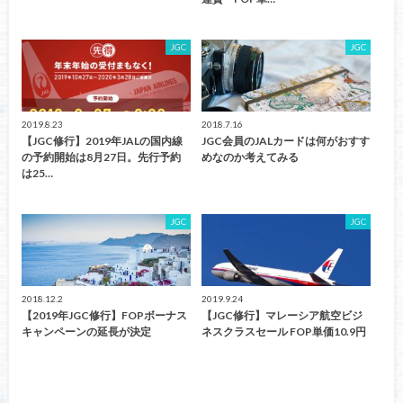
JGC
JGC
2019.8.23
2018.7.16
【JGC修行】2019年JALの国内線
JGC会員のJALカードは何がおすす
の予約開始は8月27日。先行予約
めなのか考えてみる
は25…
JGC
JGC
2018.12.2
2019.9.24
【2019年JGC修行】FOPボーナス
【JGC修行】マレーシア航空ビジ
キャンペーンの延長が決定
ネスクラスセール FOP単価10.9円