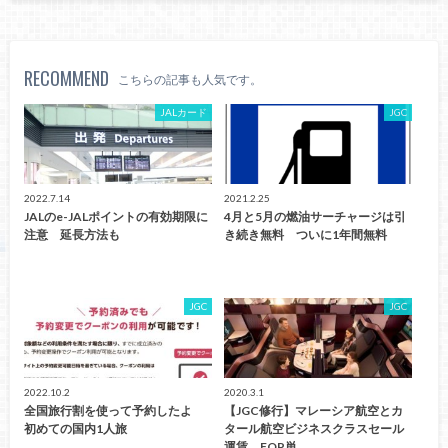
RECOMMEND
こちらの記事も人気です。
JALカード
JGC
2022.7.14
2021.2.25
JALのe-JALポイントの有効期限に
4月と5月の燃油サーチャージは引
注意 延長方法も
き続き無料 ついに1年間無料
JGC
JGC
2022.10.2
2020.3.1
全国旅行割を使って予約したよ
【JGC修行】マレーシア航空とカ
初めての国内1人旅
タール航空ビジネスクラスセール
運賃 FOP単…