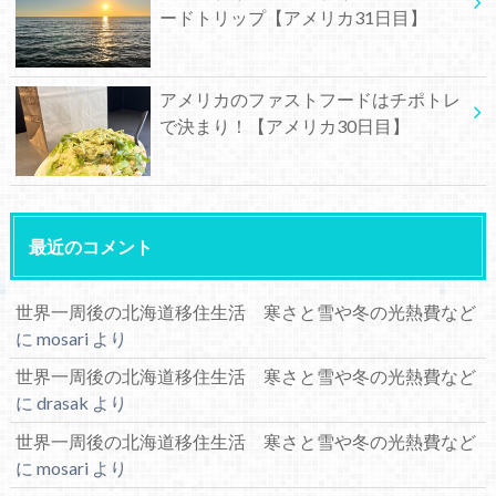
ードトリップ【アメリカ31日目】
アメリカのファストフードはチポトレ
で決まり！【アメリカ30日目】
最近のコメント
世界一周後の北海道移住生活 寒さと雪や冬の光熱費など
に
mosari
より
世界一周後の北海道移住生活 寒さと雪や冬の光熱費など
に
drasak
より
世界一周後の北海道移住生活 寒さと雪や冬の光熱費など
に
mosari
より