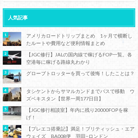
人気記事
アメリカロードトリップまとめ 1ヶ月で横断し
たルートや費用など便利情報まとめ
【JGC修行】JALの国内線で稼げるFOP一覧。各
空港毎に稼げる路線丸わかり
グローブトロッターを買って後悔！したことは？
タシケントからサマルカンドまでバスで移動 ウ
ズベキスタン【世界一周177日目】
【JGC修行相談室】年内に残り20000FOPを稼
げ！
【プレエコ搭乗記】満足！ブリティッシュ・エア
ウェイズ BA008便 羽田−ロンドン