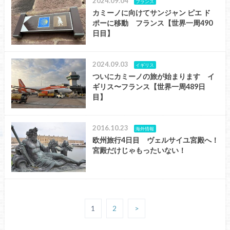
2024.09.04
フランス
カミーノに向けてサンジャン ピエ ド
ポーに移動 フランス【世界一周490
日目】
2024.09.03
イギリス
ついにカミーノの旅が始まります イ
ギリス〜フランス【世界一周489日
目】
2016.10.23
海外情報
欧州旅行4日目 ヴェルサイユ宮殿へ！
宮殿だけじゃもったいない！
1
2
>