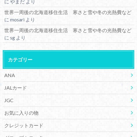
に
やまだ
より
世界一周後の北海道移住生活 寒さと雪や冬の光熱費など
に
mosari
より
世界一周後の北海道移住生活 寒さと雪や冬の光熱費など
に
sg
より
カテゴリー
ANA
JALカード
JGC
お気に入りの物
クレジットカード