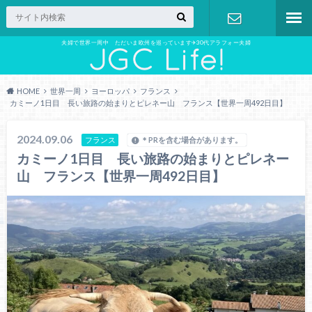
夫婦で世界一周中 ただいま欧州を巡っています✈︎30代アラフォー夫婦
お問い合わ
せ
HOME
世界一周
ヨーロッパ
フランス
カミーノ1日目 長い旅路の始まりとピレネー山 フランス【世界一周492日目】
2024.09.06
フランス
＊PRを含む場合があります。
カミーノ1日目 長い旅路の始まりとピレネー
山 フランス【世界一周492日目】