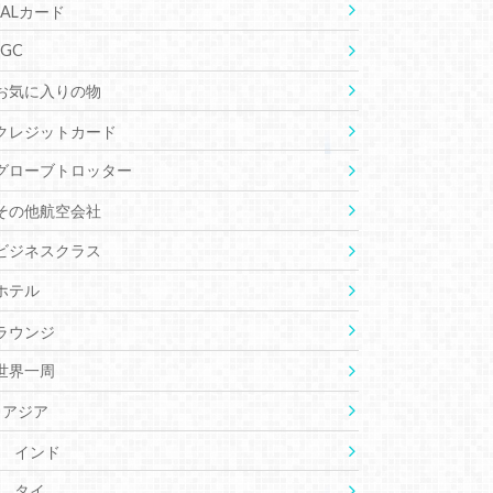
JALカード
JGC
お気に入りの物
クレジットカード
グローブトロッター
その他航空会社
ビジネスクラス
ホテル
ラウンジ
世界一周
アジア
インド
タイ