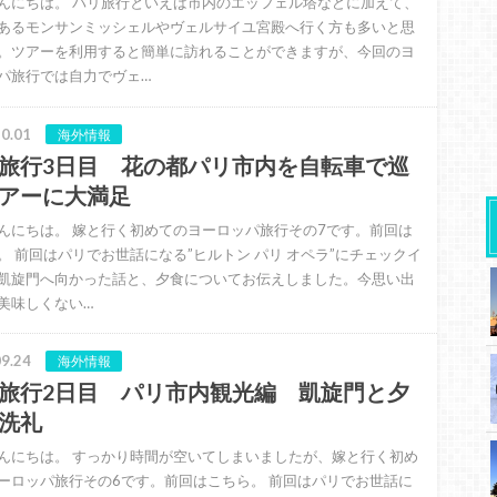
んにちは。 パリ旅行といえば市内のエッフェル塔などに加えて、
あるモンサンミッシェルやヴェルサイユ宮殿へ行く方も多いと思
。ツアーを利用すると簡単に訪れることができますが、今回のヨ
パ旅行では自力でヴェ…
0.01
海外情報
旅行3日目 花の都パリ市内を自転車で巡
アーに大満足
んにちは。 嫁と行く初めてのヨーロッパ旅行その7です。前回は
。 前回はパリでお世話になる”ヒルトン パリ オペラ”にチェックイ
凱旋門へ向かった話と、夕食についてお伝えしました。今思い出
美味しくない…
9.24
海外情報
旅行2日目 パリ市内観光編 凱旋門と夕
洗礼
んにちは。 すっかり時間が空いてしまいましたが、嫁と行く初め
ーロッパ旅行その6です。前回はこちら。 前回はパリでお世話に