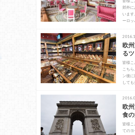
皆様こ
郊外に
います
ーロッ
2016.1
欧州
るツ
皆様こ
こちら
ン後に
しても
2016.0
欧州
食の
皆様こ
てのヨ