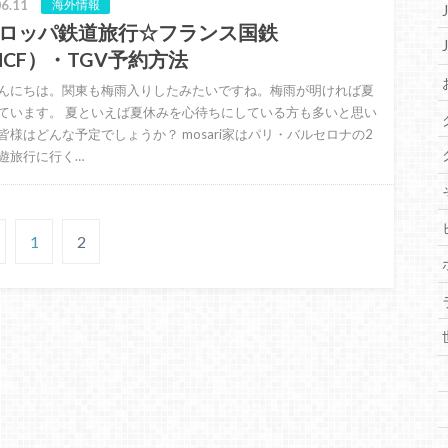
6.11
海外情報
ロッパ鉄道旅行☆フランス国鉄
NCF）・TGV予約方法
んにちは。関東も梅雨入りしたみたいですね。梅雨が明ければ夏
ています。 夏といえば夏休みを心待ちにしている方も多いと思い
皆様はどんな予定でしょうか？ mosari家はパリ・バルセロナの2
遊旅行に行く…
1
2