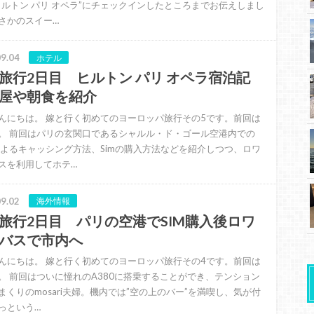
ヒルトン パリ オペラ”にチェックインしたところまでお伝えしまし
さかのスイー…
9.04
ホテル
旅行2日目 ヒルトン パリ オペラ宿泊記
屋や朝食を紹介
んにちは。 嫁と行く初めてのヨーロッパ旅行その5です。前回は
。 前回はパリの玄関口であるシャルル・ド・ゴール空港内での
によるキャッシング方法、Simの購入方法などを紹介しつつ、ロワ
スを利用してホテ…
9.02
海外情報
旅行2日目 パリの空港でSIM購入後ロワ
バスで市内へ
んにちは。 嫁と行く初めてのヨーロッパ旅行その4です。前回は
。 前回はついに憧れのA380に搭乗することができ、テンション
まくりのmosari夫婦。機内では”空の上のバー”を満喫し、気が付
っという…