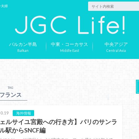
ー夫婦
バルカン半島
中東・コーカサス
中央アジア
Balkan
Middle East
Central Asia
TAG
フランス
0.19
海外情報
ェルサイユ宮殿への行き方】パリのサンラ
ル駅からSNCF編