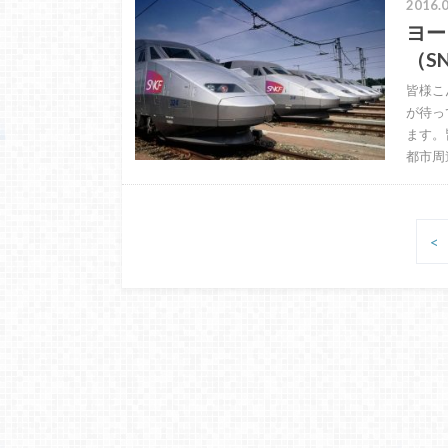
2016.0
ヨー
（S
皆様こ
が待っ
ます。
都市周
<