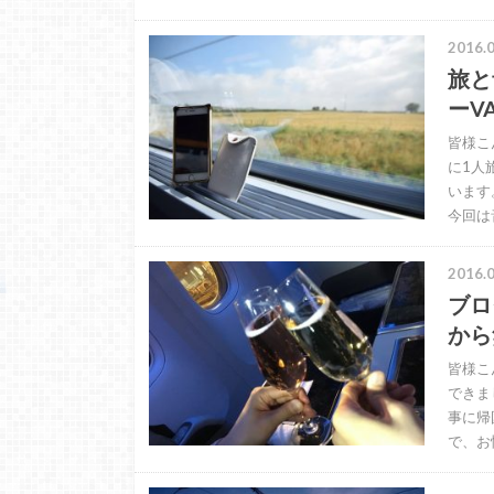
2016.0
旅と
ーVA
皆様こ
に1人
います
今回は
2016.0
ブロ
から
皆様こ
できま
事に帰
で、お