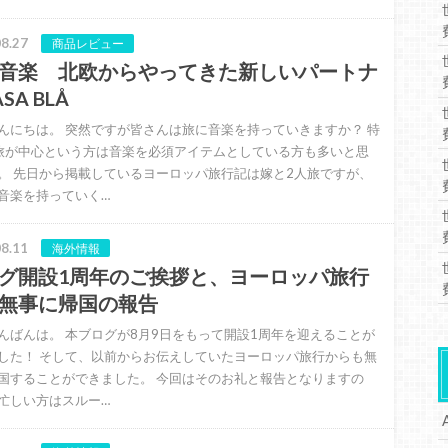
8.27
商品レビュー
音楽 北欧からやってきた新しいパートナ
SA BLÅ
んにちは。 突然ですが皆さんは旅に音楽を持っていきますか？ 特
旅が中心という方は音楽を必須アイテムとしている方も多いと思
。 先日から掲載しているヨーロッパ旅行記は嫁と2人旅ですが、
音楽を持っていく…
8.11
海外情報
グ開設1周年のご挨拶と、ヨーロッパ旅行
無事に帰国の報告
んばんは。 本ブログが8月9日をもって開設1周年を迎えることが
した！ そして、以前からお伝えしていたヨーロッパ旅行からも無
国することができました。 今回はそのお礼と報告となりますの
忙しい方はスルー…