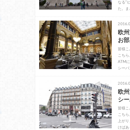
なる”
た。ま
2016.0
欧州
お部
皆様こ
こちら
ATM
シーバ
2016.0
欧州
シー
皆様こ
こちら
上がり
けばあ