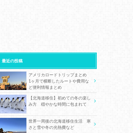
最近の投稿
アメリカロードトリップまとめ
1ヶ月で横断したルートや費用な
ど便利情報まとめ
【北海道移住】初めての冬の楽し
み方 穏やかな時間に包まれて
世界一周後の北海道移住生活 寒
さと雪や冬の光熱費など