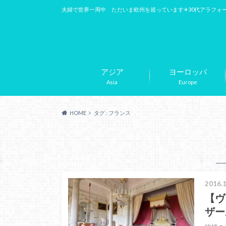
夫婦で世界一周中 ただいま欧州を巡っています✈︎30代アラフォ
アジア
ヨーロッパ
Asia
Europe
HOME
タグ : フランス
2016.1
【ヴ
ザー