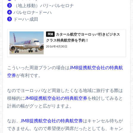
（地上移動）パリ−バルセロナ
バルセロナ−ドーハ
ドーハ−成田
カタール航空でヨーロッパ行きビジネス
クラス特典航空券を予約！
2016年4月30日
こういった周遊プランの場合は
JMB提携航空会社の特典航
空券
が有利です。
なのでヨーロッパなど周遊したくなる地域に旅行する際は
積極的に
JMB提携航空会社の特典航空券
を検討してみると
計画の幅がグッと広がりますよ。
なお、
JMB提携航空会社の特典航空券
はキャンセル待ちが
できません。なので希望便が満席だったとしても、キャン