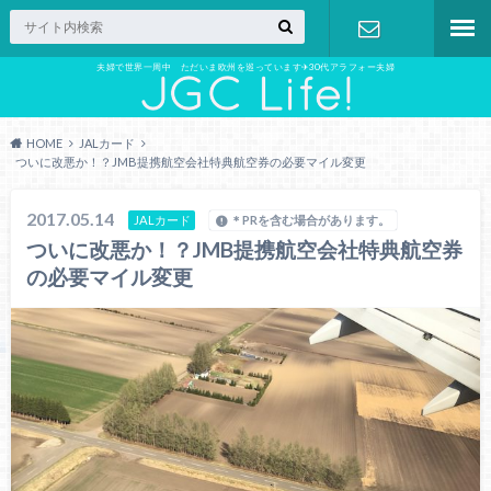
夫婦で世界一周中 ただいま欧州を巡っています✈︎30代アラフォー夫婦
お問い合わ
せ
HOME
JALカード
ついに改悪か！？JMB提携航空会社特典航空券の必要マイル変更
2017.05.14
JALカード
＊PRを含む場合があります。
ついに改悪か！？JMB提携航空会社特典航空券
の必要マイル変更