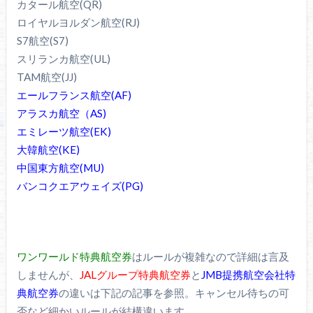
カタール航空(QR)
ロイヤルヨルダン航空(RJ)
S7航空(S7)
スリランカ航空(UL)
TAM航空(JJ)
エールフランス航空(AF)
アラスカ航空（AS)
エミレーツ航空(EK)
大韓航空(KE)
中国東方航空(MU)
バンコクエアウェイズ(PG)
ワンワールド特典航空券
はルールが複雑なので詳細は言及
しませんが、
JALグループ特典航空券
と
JMB提携航空会社特
典航空券
の違いは下記の記事を参照。キャンセル待ちの可
否など細かいルールが結構違います。