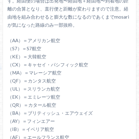
す。経由便の場合は出発地〜経由地＋経由地〜到着地の距
離の合算となり、直行便と距離が変わりますので注意。経
由地を組み合わせると膨大な数になるのであくまでmosari
が気になった路線のみ一部抜粋。
（AA）＝アメリカン航空
（S7）＝S7航空
（KE）＝大韓航空
（CX）＝キャセイ・パシフィック航空
（MA）＝マレーシア航空
（QF）＝カンタス航空
（UL）＝スリランカ航空
（EK）＝エミレーツ航空
（QR）＝カタール航空
（BA）＝ブリティッシュ・エアウェイズ
（AY）＝フィンエアー
（IB）＝イベリア航空
（AF）＝エールフランス航空