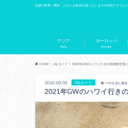
夫婦で世界一周中 ただいま欧州を巡っています✈︎30代アラフォ
アジア
ヨーロッパ
Asia
Europe
HOME
JALカード
2021年GWのハワイ行きの特典航空券
2020.08.08
JALカード
＊PRを含む場
2021年GWのハワイ行き