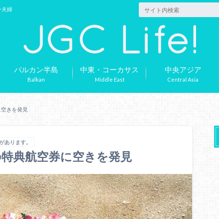
ー夫婦
バルカン半島
中東・コーカサス
中央アジア
Balkan
Middle East
Central Asia
に空きを発見
合があります。
の特典航空券に空きを発見