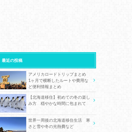
最近の投稿
アメリカロードトリップまとめ
1ヶ月で横断したルートや費用な
ど便利情報まとめ
【北海道移住】初めての冬の楽し
み方 穏やかな時間に包まれて
世界一周後の北海道移住生活 寒
さと雪や冬の光熱費など