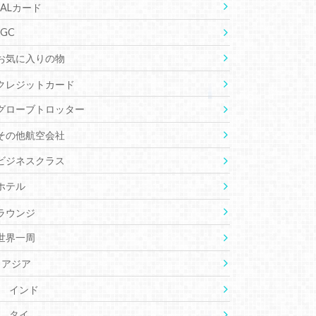
JALカード
JGC
お気に入りの物
クレジットカード
グローブトロッター
その他航空会社
ビジネスクラス
ホテル
ラウンジ
世界一周
アジア
インド
タイ