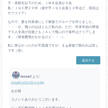
子：高校生以下のため、ＪＭＢ会員が３名
私：ＪＧＣ歴２０年（途中平ＪＧＣ会員１２年ほど、現在は
サファイア）
なので、妻を代表者にして家族でグループを作りました。
・・・が、飛ぶのはほとんど私のみ。ただ、年末年始の帰省
で５人全員が往復ともＪＡＬで飛ぶので条件はクリアしま
す。（帰省費用がかかるけど・・・）
私に来なかったのが不思議ですが、まぁ家族で取れれば良し
です（笑）
返信する
mosari
より:
2016年11月27日 9:11 PM
おが様
コメントありがとうございます。
じぇJGC歴20年！！！大先輩ですねっ！