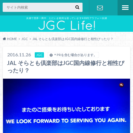
夫婦で世界一周中 ただいま欧州を巡っています✈︎30代アラフォー夫婦
お問い合わ
せ
HOME
JGC
JAL そらとも倶楽部はJGC国内線修行と相性ぴったり？
2016.11.26
JGC
＊PRを含む場合があります。
JAL そらとも倶楽部はJGC国内線修行と相性ぴ
ったり？