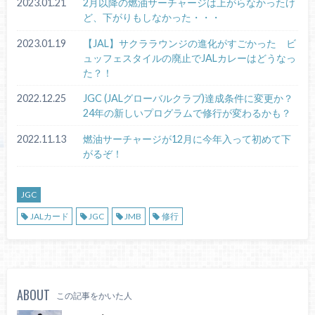
2023.01.21
2月以降の燃油サーチャージは上がらなかったけ
ど、下がりもしなかった・・・
2023.01.19
【JAL】サクララウンジの進化がすごかった ビ
ュッフェスタイルの廃止でJALカレーはどうなっ
た？！
2022.12.25
JGC (JALグローバルクラブ)達成条件に変更か？
24年の新しいプログラムで修行が変わるかも？
2022.11.13
燃油サーチャージが12月に今年入って初めて下
がるぞ！
JGC
JALカード
JGC
JMB
修行
ABOUT
この記事をかいた人