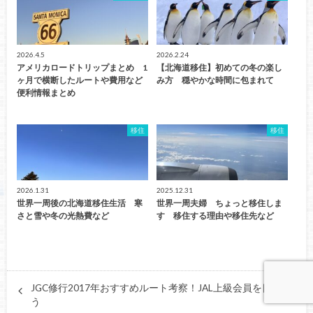
2026.4.5
2026.2.24
アメリカロードトリップまとめ 1
【北海道移住】初めての冬の楽し
ヶ月で横断したルートや費用など
み方 穏やかな時間に包まれて
便利情報まとめ
移住
移住
2026.1.31
2025.12.31
世界一周後の北海道移住生活 寒
世界一周夫婦 ちょっと移住しま
さと雪や冬の光熱費など
す 移住する理由や移住先など
JGC修行2017年おすすめルート考察！JAL上級会員を目指そ
う