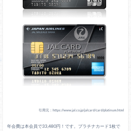
引用元：https://www.jal.co.jp/jalcard/card/platinum.html
年会費は本会員で33,480円！です。プラチナカード1枚で