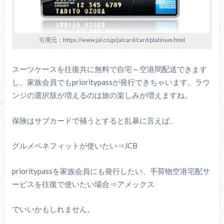
引用元：https://www.jal.co.jp/jalcard/card/platinum.html
スーツケースを往復共に無料で自宅～空港間配送できます
し、家族会員でもprioritypassが発行できちゃいます。ラウ
ンジの選択肢が増えるのは旅の楽しみが増えますね。
保険はサブカードで補うとすると乱暴に言えば、
グルメベネフィットが使いたい⇒JCB
prioritypassを家族会員にも発行したい、手荷物空港宅配サ
ービスを往復で使いたい場合⇒アメックス
でいいかもしれません。