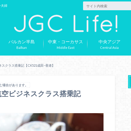
ー夫婦
バルカン半島
中東・コーカサス
中央アジア
Balkan
Middle East
Central Asia
スクラス搭乗記【CX521成田−香港】
含む場合があります。
航空ビジネスクラス搭乗記