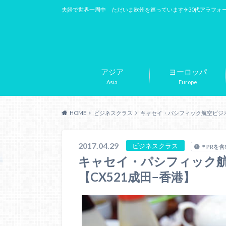
夫婦で世界一周中 ただいま欧州を巡っています✈︎30代アラフォ
アジア
ヨーロッパ
Asia
Europe
HOME
ビジネスクラス
キャセイ・パシフィック航空ビジネ
2017.04.29
ビジネスクラス
＊PRを
キャセイ・パシフィック
【CX521成田−香港】