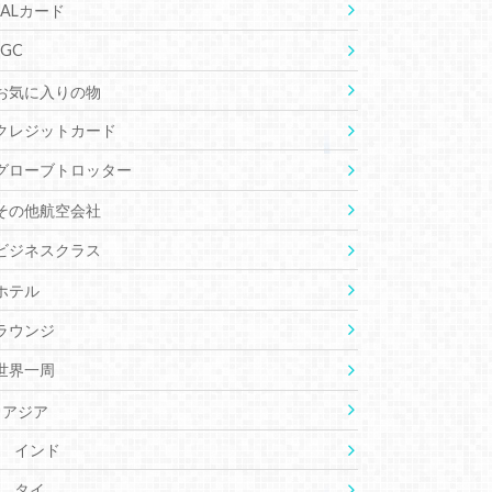
JALカード
JGC
お気に入りの物
クレジットカード
グローブトロッター
その他航空会社
ビジネスクラス
ホテル
ラウンジ
世界一周
アジア
インド
タイ