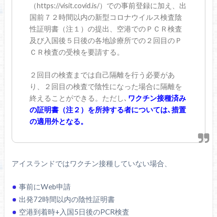
（https://visit.covid.is/）での事前登録に加え、出
国前７２時間以内の新型コロナウイルス検査陰
性証明書（注１）の提出、空港でのＰＣＲ検査
及び入国後５日後の各地診療所での２回目のＰ
ＣＲ検査の受検を要請する。
２回目の検査までは自己隔離を行う必要があ
り、２回目の検査で陰性になった場合に隔離を
終えることができる。ただし､
ワクチン接種済み
の証明書（注２）を所持する者については､措置
の適用外となる。
アイスランドではワクチン接種していない場合、
事前にWeb申請
出発72時間以内の陰性証明書
空港到着時+入国5日後のPCR検査