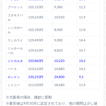
プーケット
105,210円
9,380
11.2
コタキナバ
129,610円
10,920
11.9
ル
シンガポー
105,330円
8,900
11.8
ル
ランカウイ
129,490円
9,000
14.4
ジョホール
129,610円
8,820
14.7
バル
ジャカルタ
103,860円
10,220
10.2
パース
210,610円
14,880
14.2
ロンドン
230,210円
24,800
9.2
シドニー
212,020円
18,680
11.4
※大阪発の場合、微妙に変動
※最安値は9月10月に設定されており、他の期間は少し値