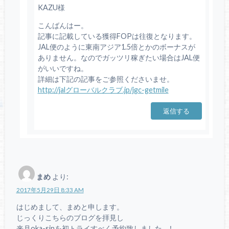
KAZU様
こんばんはー。
記事に記載している獲得FOPは往復となります。
JAL便のように東南アジア1.5倍とかのボーナスが
ありません。なのでガッツリ稼ぎたい場合はJAL便
がいいですね。
詳細は下記の記事をご参照くださいませ。
http://jalグローバルクラブ.jp/jgc-getmile
返信する
まめ
より:
2017年5月29日 8:33 AM
はじめまして、まめと申します。
じっくりこちらのブログを拝見し
来月oka-sinを初トライすべく予約致しました…！