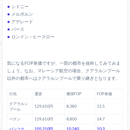
シドニー
メルボルン
アデレード
パース
ロンドン – ヒースロー
気になるFOP単価ですが、一部の都市を抜粋してみてみま
しょう。なお、マレーシア航空の場合、クアラルンプール
以外の都市へはクアラルンプールで乗り継ぎとなります。
行先
運賃
獲得FOP
FOP単価
クアラルン
129,610円
8,380
15.5
プール
ペナン
129,610円
8,800
14.7
バンコク
105,210円
10,240
10.3