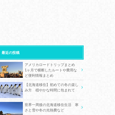
最近の投稿
アメリカロードトリップまとめ
1ヶ月で横断したルートや費用な
ど便利情報まとめ
【北海道移住】初めての冬の楽し
み方 穏やかな時間に包まれて
世界一周後の北海道移住生活 寒
さと雪や冬の光熱費など