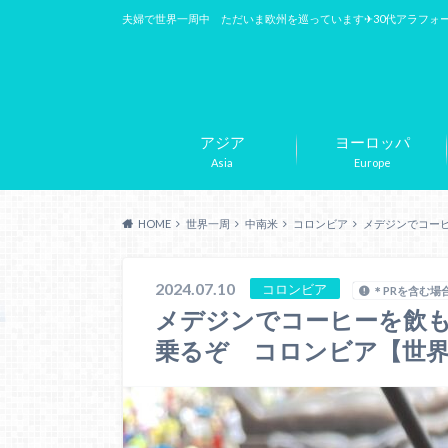
夫婦で世界一周中 ただいま欧州を巡っています✈︎30代アラフォ
アジア
ヨーロッパ
Asia
Europe
HOME
世界一周
中南米
コロンビア
メデジンでコーヒ
2024.07.10
コロンビア
＊PRを含む場
メデジンでコーヒーを飲
乗るぞ コロンビア【世界