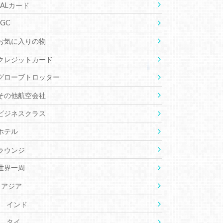
JALカード
JGC
お気に入りの物
クレジットカード
グローブトロッター
その他航空会社
ビジネスクラス
ホテル
ラウンジ
世界一周
アジア
インド
タイ