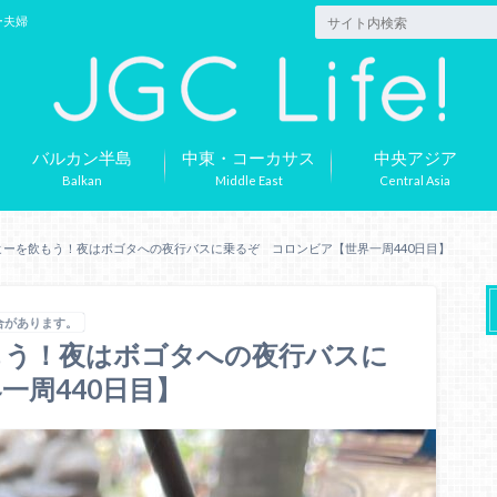
ー夫婦
バルカン半島
中東・コーカサス
中央アジア
Balkan
Middle East
Central Asia
ーを飲もう！夜はボゴタへの夜行バスに乗るぞ コロンビア【世界一周440日目】
合があります。
もう！夜はボゴタへの夜行バスに
一周440日目】