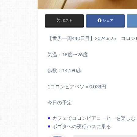
ポスト
シェア
【世界一周440日目】2024.6.25 コ
気温：18度〜26度
歩数：14,190歩
1コロンビアペソ＝0.038円
今日の予定
カフェでコロンビアコーヒーを楽しむ
ボゴタへの夜行バスに乗る