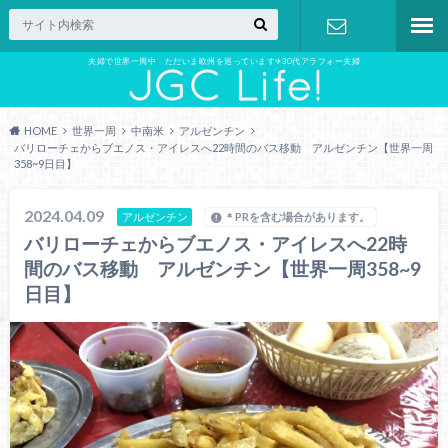
夫婦で世界一周中 ただいま欧州を巡っています✈︎30代アラフォー夫婦
お問い合わ
せ
HOME
世界一周
中南米
アルゼンチン
バリローチェからブエノス・アイレスへ22時間のバス移動 アルゼンチン【世界一周
358~9日目】
2024.04.09
アルゼンチン
＊PRを含む場合があります。
バリローチェからブエノス・アイレスへ22時
間のバス移動 アルゼンチン【世界一周358~9
日目】