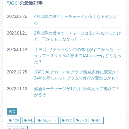
JGC
の最新記事
2023.02.26
4月以降の燃油サーチャージが安くなるぞおお
お！
2023.01.21
2月以降の燃油サーチャージは上がらなかったけ
ど、下がりもしなかった・・・
2023.01.19
【JAL】サクララウンジの進化がすごかった ビ
ュッフェスタイルの廃止でJALカレーはどうなっ
た？！
2022.12.25
JGC (JALグローバルクラブ)達成条件に変更か？
24年の新しいプログラムで修行が変わるかも？
2022.11.13
燃油サーチャージが12月に今年入って初めて下
がるぞ！
JGC
FOP
JAL
JALカード
JGC
JMB
修行