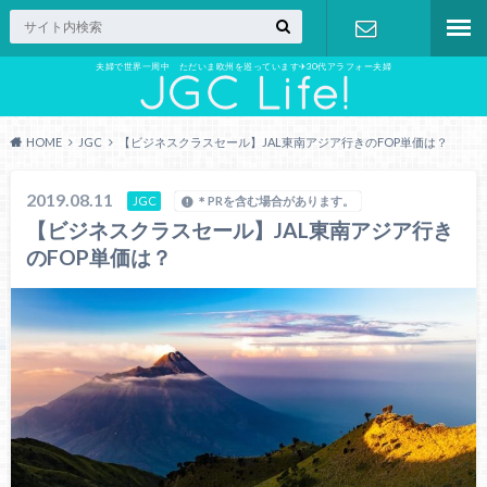
夫婦で世界一周中 ただいま欧州を巡っています✈︎30代アラフォー夫婦
お問い合わ
せ
HOME
JGC
【ビジネスクラスセール】JAL東南アジア行きのFOP単価は？
2019.08.11
JGC
＊PRを含む場合があります。
【ビジネスクラスセール】JAL東南アジア行き
のFOP単価は？