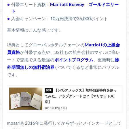
付帯エリート資格：
Marriott Bonvoy ゴールドエリー
ト
入会キャンペーン：10万円決済で36,000ポイント
基本情報はこんな感じです。
特典としてグローバルホテルチェーンの
Marriottの上級会
員資格
が付帯する点や、32社もの航空会社のマイルに高レ
ートで交換できる最強の
ポイントプログラム
、更新時に
除
外期間無しの無料宿泊券
がついてくるなど非常にパワフル
です。
【SPGアメックス】無料宿泊特典を使っ
てみた。アップグレードは？【マリオット東
京】
2018年12月17日
mosariも2016年に発行してからずっとメインカードとして