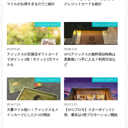
マイルがお得すぎるのでご紹介
クレジットカードを紹介
クレジットカード
クレジットカード
2019.3.26
2018.2.25
アメックスの百貨店ギフトカード
SPGアメックスの無料宿泊特典は
でポイント3倍！サクッと3万マイ
更新後いつ手に入る？利用方法な
ルも
ど
クレジットカード
クレジットカード
2016.7.24
2017.5.25
大量マイル狙い！アメックスをメ
【SPGプロモ】スターポイント2
インカードにした5つの理由
倍、週末は3倍プロモーション開始