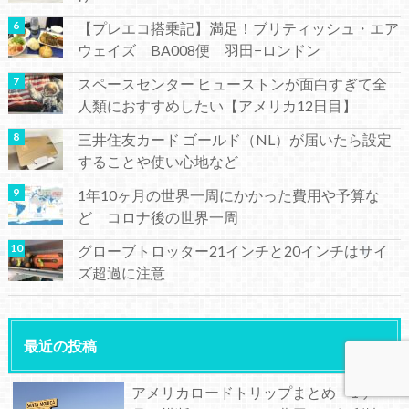
【プレエコ搭乗記】満足！ブリティッシュ・エア
ウェイズ BA008便 羽田−ロンドン
スペースセンター ヒューストンが面白すぎて全
人類におすすめしたい【アメリカ12日目】
三井住友カード ゴールド（NL）が届いたら設定
することや使い心地など
1年10ヶ月の世界一周にかかった費用や予算な
ど コロナ後の世界一周
グローブトロッター21インチと20インチはサイ
ズ超過に注意
最近の投稿
アメリカロードトリップまとめ 1ヶ