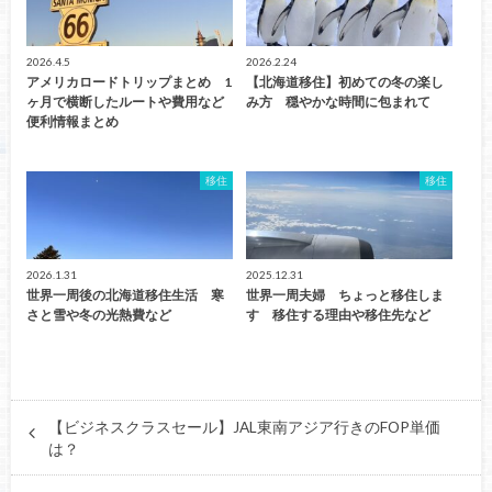
2026.4.5
2026.2.24
アメリカロードトリップまとめ 1
【北海道移住】初めての冬の楽し
ヶ月で横断したルートや費用など
み方 穏やかな時間に包まれて
便利情報まとめ
移住
移住
2026.1.31
2025.12.31
世界一周後の北海道移住生活 寒
世界一周夫婦 ちょっと移住しま
さと雪や冬の光熱費など
す 移住する理由や移住先など
【ビジネスクラスセール】JAL東南アジア行きのFOP単価
は？