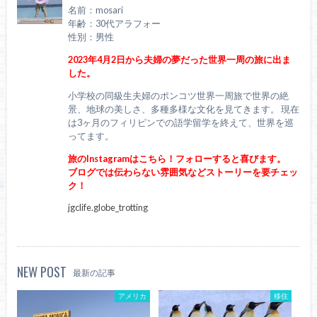
名前：mosari
年齢：30代アラフォー
性別：男性
2023年4月2日から夫婦の夢だった世界一周の旅に出ま
した。
小学校の同級生夫婦のポンコツ世界一周旅で世界の絶
景、地球の美しさ、多種多様な文化を見てきます。 現在
は3ヶ月のフィリピンでの語学留学を終えて、世界を巡
ってます。
旅のInstagramはこちら！フォローすると喜びます。
ブログでは伝わらない雰囲気などストーリーを要チェッ
ク！
jgclife.globe_trotting
NEW POST
最新の記事
アメリカ
移住