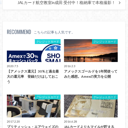
JALカード航空教室in成田 受付中！格納庫で本格撮影！
RECOMMEND
こちらの記事も人気です。
クレジットカード
クレジットカード
2020.7.5
2016.2.3
【アメックス還元】30％と過去最
アメックスゴールドを1年間使って
大の還元率 登録だけはしておこ
みた感想。Amexの実力を公開
う
クレジットカード
クレジットカード
2017.2.20
2016.6.28
ブリティッシュ・エアウェイズの
JALカードよりもマイルが貯まる