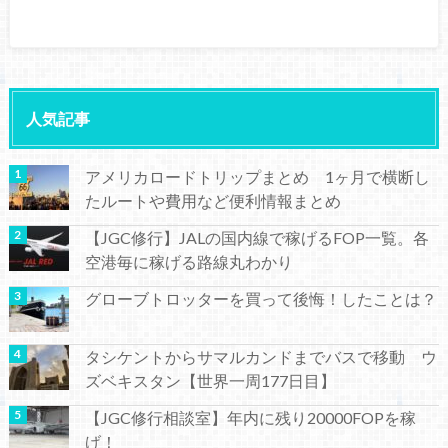
人気記事
アメリカロードトリップまとめ 1ヶ月で横断し
たルートや費用など便利情報まとめ
【JGC修行】JALの国内線で稼げるFOP一覧。各
空港毎に稼げる路線丸わかり
グローブトロッターを買って後悔！したことは？
タシケントからサマルカンドまでバスで移動 ウ
ズベキスタン【世界一周177日目】
【JGC修行相談室】年内に残り20000FOPを稼
げ！