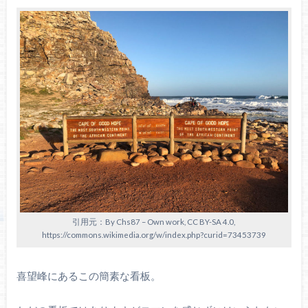
引用元：By Chs87 – Own work, CC BY-SA 4.0,
https://commons.wikimedia.org/w/index.php?curid=73453739
喜望峰にあるこの簡素な看板。