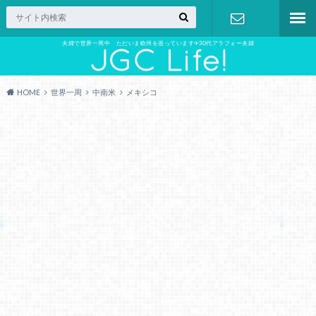
夫婦で世界一周中 ただいま欧州を巡っています✈︎30代アラフォー夫婦
お問い合わ
せ
HOME
世界一周
中南米
メキシコ