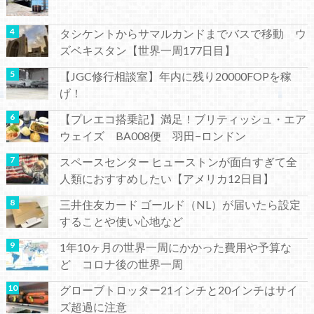
タシケントからサマルカンドまでバスで移動 ウ
ズベキスタン【世界一周177日目】
【JGC修行相談室】年内に残り20000FOPを稼
げ！
【プレエコ搭乗記】満足！ブリティッシュ・エア
ウェイズ BA008便 羽田−ロンドン
スペースセンター ヒューストンが面白すぎて全
人類におすすめしたい【アメリカ12日目】
三井住友カード ゴールド（NL）が届いたら設定
することや使い心地など
1年10ヶ月の世界一周にかかった費用や予算な
ど コロナ後の世界一周
グローブトロッター21インチと20インチはサイ
ズ超過に注意