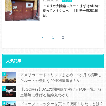
2024.01.20
メキシコ
アメリカ大陸編スタート まずはANAに
乗ってメキシコへ 【世界一周281日
目】
<
1
2
人気記事
アメリカロードトリップまとめ 1ヶ月で横断し
たルートや費用など便利情報まとめ
【JGC修行】JALの国内線で稼げるFOP一覧。各
空港毎に稼げる路線丸わかり
グローブトロッターを買って後悔！したことは？