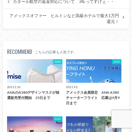
カタール航空の返金対応について JALってすげぇ・・
アメックスオファー ヒルトンなど高級ホテルで最大1万円
還元！
RECOMMEND
こちらの記事も人気です。
ANA
ANA
2021.2.16
2021.9.2
ANAのA380デザインマスクが抽
アメックス会員限定 ANA A380
選販売受付開始 25日まで
チャーターフライト 応募は9月9
日まで
ANA
ANA