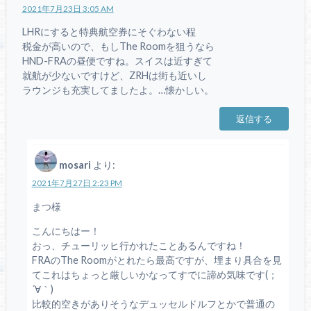
2021年7月23日 3:05 AM
LHRにすると特典航空券にそぐわない程
税金が高いので、もしThe Roomを狙うなら
HND-FRAの昼便ですね。スイスは近すぎて
就航が少ないですけど、ZRHは街も近いし
ラウンジも充実してましたよ。…懐かしい。
返信する
mosari
より:
2021年7月27日 2:23 PM
まつ様
こんにちはー！
おっ、チューリッヒ行かれたことあるんですね！
FRAのThe Roomがとれたら最高ですが、埋まり具合を見
てこれはちょっと厳しいかなってすでに諦め気味です(；
´∀｀)
比較的空きがありそうなデュッセルドルフとかで普通の