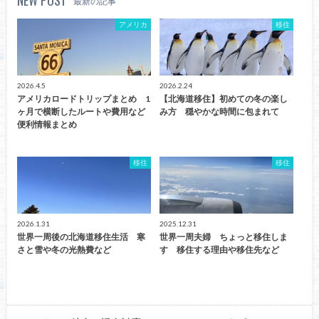
最新の記事
アメリカ
移住
2026.4.5
2026.2.24
アメリカロードトリップまとめ 1
【北海道移住】初めての冬の楽し
ヶ月で横断したルートや費用など
み方 穏やかな時間に包まれて
便利情報まとめ
移住
移住
2026.1.31
2025.12.31
世界一周後の北海道移住生活 寒
世界一周夫婦 ちょっと移住しま
さと雪や冬の光熱費など
す 移住する理由や移住先など