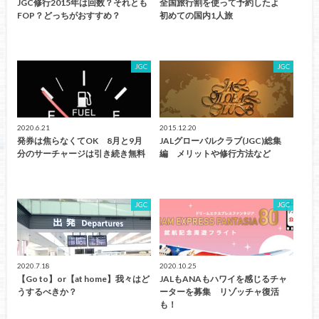
JGC修行2015年は回数？それとも
全国旅行割を使って予約したよ
FOP？どっちがおすすめ？
初めての国内1人旅
JGC
JGC
2020.6.21
2015.12.20
発券は焦らなくてOK 8月と9月
JALグローバルクラブ(JGC)総集
分のサーチャージは引き続き無料
編 メリットや修行方法など
JGC
JGC
2020.7.18
2020.10.25
【Go to】or【at home】我々はど
JALもANAもハワイを感じるチャ
うするべきか？
ーターを募集 リゾッチャ復活
も！