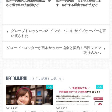
世界一周後の北海道移住生活 寒
世界一周夫婦 ちょっと移住しま
さと雪や冬の光熱費など
す 移住する理由や移住先など
グローブトロッターの21インチ ついにサイズオーバーを言
い渡された
グローブトロッターが日本サッカー協会と契約！男性ファン
取り込みへ
RECOMMEND
こちらの記事も人気です。
JGC
JGC
2015.9.17
2022.10.2