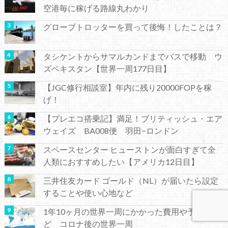
空港毎に稼げる路線丸わかり
グローブトロッターを買って後悔！したことは？
タシケントからサマルカンドまでバスで移動 ウ
ズベキスタン【世界一周177日目】
【JGC修行相談室】年内に残り20000FOPを稼
げ！
【プレエコ搭乗記】満足！ブリティッシュ・エア
ウェイズ BA008便 羽田−ロンドン
スペースセンター ヒューストンが面白すぎて全
人類におすすめしたい【アメリカ12日目】
三井住友カード ゴールド（NL）が届いたら設定
することや使い心地など
1年10ヶ月の世界一周にかかった費用や予算な
ど コロナ後の世界一周