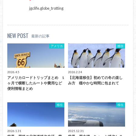
jgclife.globe_trotting
NEW POST
最新の記事
アメリカ
移住
2026.4.5
2026.2.24
アメリカロードトリップまとめ 1
【北海道移住】初めての冬の楽し
ヶ月で横断したルートや費用など
み方 穏やかな時間に包まれて
便利情報まとめ
移住
移住
2026.1.31
2025.12.31