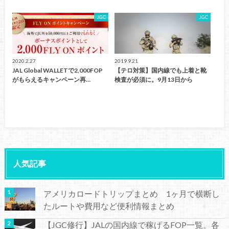
JGC
JGC
2020.2.27
2019.9.21
JAL Global WALLETで2,000FOP
【テロ対策】国内線でも上着と靴
がもらえるキャンペーン再…
検査が必須に。9月13日から
人気記事
アメリカロードトリップまとめ 1ヶ月で横断し
たルートや費用など便利情報まとめ
【JGC修行】JALの国内線で稼げるFOP一覧。各