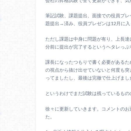
会社の昇格試験で全く更新ができず、気
筆記試験、課題提出、面接での役員プレゼ
題提出→済み、役員プレゼンは12月に
ただし課題は中身に問題が有り、上長達
分前に提出が完了するというヘタレっぷ
課長になったつもりで書く必要があるた
の視点から抜け出せていないと何度も突
ってましたし、最後は完徹で仕上げまし
というわけでまだ試験は残っているもの
徐々に更新していきます。コメントのお
た。