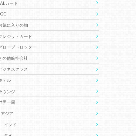
JALカード
JGC
お気に入りの物
クレジットカード
グローブトロッター
その他航空会社
ビジネスクラス
ホテル
ラウンジ
世界一周
アジア
インド
タイ