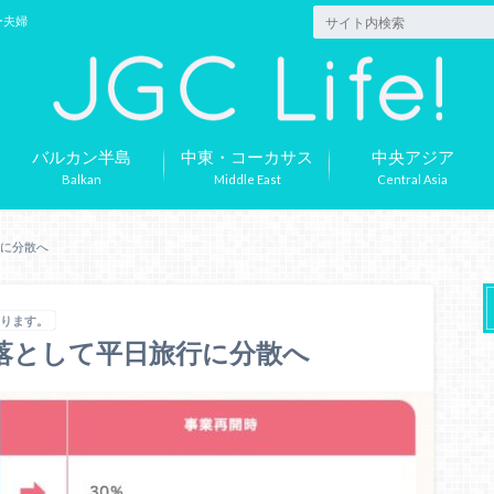
ー夫婦
バルカン半島
中東・コーカサス
中央アジア
Balkan
Middle East
Central Asia
行に分散へ
あります。
を落として平日旅行に分散へ