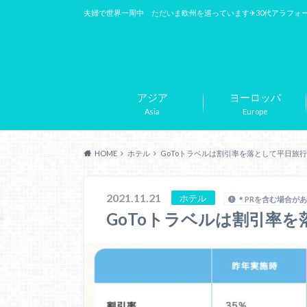
夫婦で世界一周中 ただいま欧州を巡っています✈︎30代アラフォ
アジア
ヨーロッパ
Asia
Europe
HOME
ホテル
GoToトラベルは割引率を落として平日旅
2021.11.21
ホテル
＊PRを含む場合が
GoToトラベルは割引率