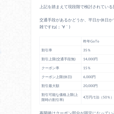
上記を踏まえて現段階で検討されている
交通手段があるかどうか、平日か休日か
雑ですね(；´∀｀)
昨年GoTo
割引率
35％
割引上限(交通手段無)
14,000円
クーポン率
15％
クーポン上限(休日)
6,000円
割引最大額
20,000円
割引可能な価格上限(上
4万円/1泊（50％）
限時の割引率)
再開後はクーポン部分が固定になってい