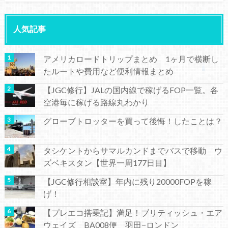
人気記事
アメリカロードトリップまとめ 1ヶ月で横断し
たルートや費用など便利情報まとめ
【JGC修行】JALの国内線で稼げるFOP一覧。各
空港毎に稼げる路線丸わかり
グローブトロッターを買って後悔！したことは？
タシケントからサマルカンドまでバスで移動 ウ
ズベキスタン【世界一周177日目】
【JGC修行相談室】年内に残り20000FOPを稼
げ！
【プレエコ搭乗記】満足！ブリティッシュ・エア
ウェイズ BA008便 羽田−ロンドン