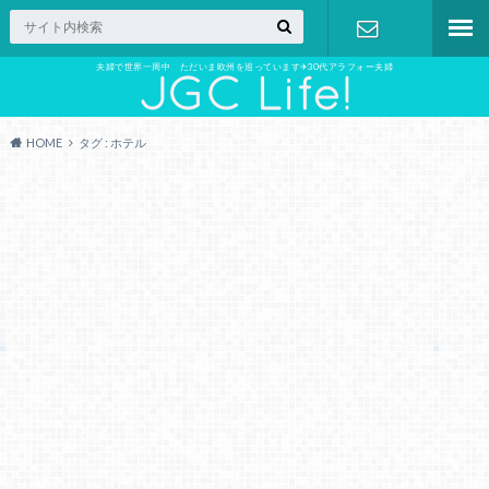
夫婦で世界一周中 ただいま欧州を巡っています✈︎30代アラフォー夫婦
お問い合わ
せ
HOME
タグ : ホテル