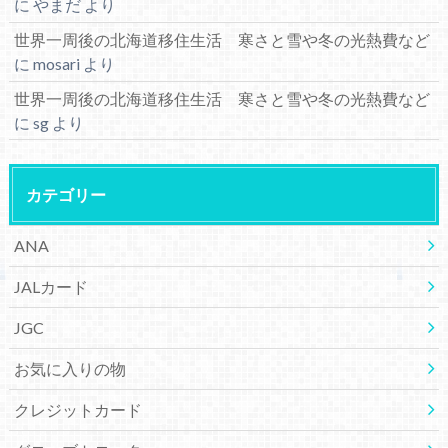
に
やまだ
より
世界一周後の北海道移住生活 寒さと雪や冬の光熱費など
に
mosari
より
世界一周後の北海道移住生活 寒さと雪や冬の光熱費など
に
sg
より
カテゴリー
ANA
JALカード
JGC
お気に入りの物
クレジットカード