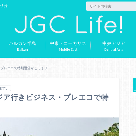
ー夫婦
バルカン半島
中東・コーカサス
中央アジア
Balkan
Middle East
Central Asia
ス・プレエコで特別運賃がこっそり
ます。
アジア行きビジネス・プレエコで特