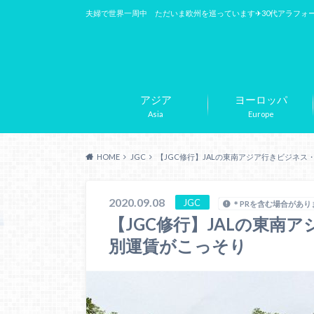
夫婦で世界一周中 ただいま欧州を巡っています✈︎30代アラフォ
アジア
ヨーロッパ
Asia
Europe
HOME
JGC
【JGC修行】JALの東南アジア行きビジネ
2020.09.08
JGC
＊PRを含む場合があり
【JGC修行】JALの東南
別運賃がこっそり