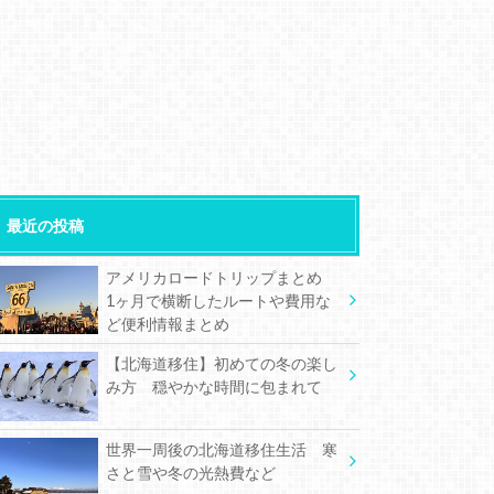
最近の投稿
アメリカロードトリップまとめ
1ヶ月で横断したルートや費用な
ど便利情報まとめ
【北海道移住】初めての冬の楽し
み方 穏やかな時間に包まれて
世界一周後の北海道移住生活 寒
さと雪や冬の光熱費など