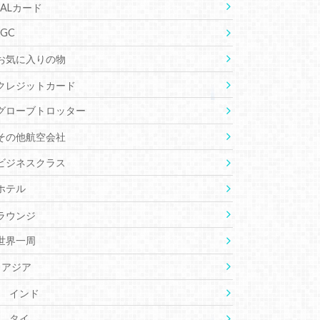
JALカード
JGC
お気に入りの物
クレジットカード
グローブトロッター
その他航空会社
ビジネスクラス
ホテル
ラウンジ
世界一周
アジア
インド
タイ