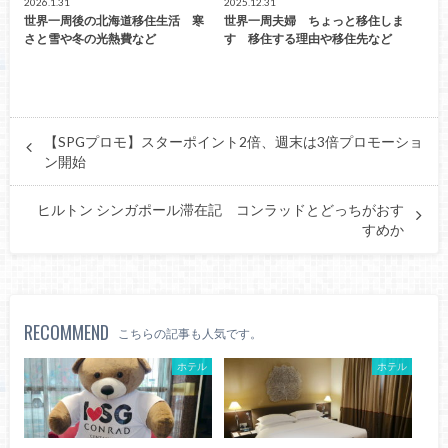
2026.1.31
2025.12.31
世界一周後の北海道移住生活 寒
世界一周夫婦 ちょっと移住しま
さと雪や冬の光熱費など
す 移住する理由や移住先など
【SPGプロモ】スターポイント2倍、週末は3倍プロモーショ
ン開始
ヒルトン シンガポール滞在記 コンラッドとどっちがおす
すめか
RECOMMEND
こちらの記事も人気です。
ホテル
ホテル