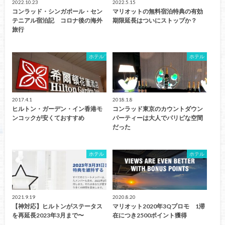
2022.10.23
2022.5.15
コンラッド・シンガポール・セン
マリオットの無料宿泊特典の有効
テニアル宿泊記 コロナ後の海外
期限延長はついにストップか？
旅行
ホテル
ホテル
2017.4.1
2018.1.8
ヒルトン・ガーデン・イン香港モ
コンラッド東京のカウントダウン
ンコックが安くておすすめ
パーティーは大人でパリピな空間
だった
ホテル
ホテル
2021.9.19
2020.8.20
【神対応】ヒルトンがステータス
マリオット2020年3Qプロモ 1滞
を再延長2023年3月まで〜
在につき2500ポイント獲得