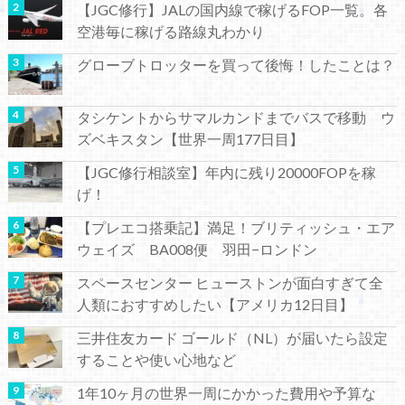
【JGC修行】JALの国内線で稼げるFOP一覧。各
空港毎に稼げる路線丸わかり
グローブトロッターを買って後悔！したことは？
タシケントからサマルカンドまでバスで移動 ウ
ズベキスタン【世界一周177日目】
【JGC修行相談室】年内に残り20000FOPを稼
げ！
【プレエコ搭乗記】満足！ブリティッシュ・エア
ウェイズ BA008便 羽田−ロンドン
スペースセンター ヒューストンが面白すぎて全
人類におすすめしたい【アメリカ12日目】
三井住友カード ゴールド（NL）が届いたら設定
することや使い心地など
1年10ヶ月の世界一周にかかった費用や予算な