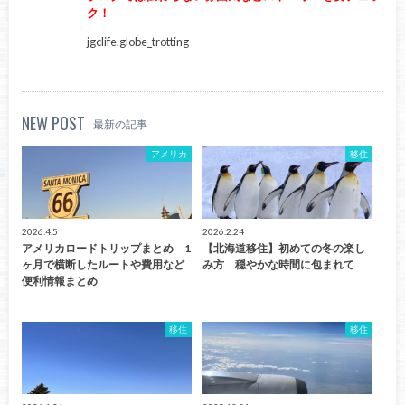
ク！
jgclife.globe_trotting
NEW POST
最新の記事
アメリカ
移住
2026.4.5
2026.2.24
アメリカロードトリップまとめ 1
【北海道移住】初めての冬の楽し
ヶ月で横断したルートや費用など
み方 穏やかな時間に包まれて
便利情報まとめ
移住
移住