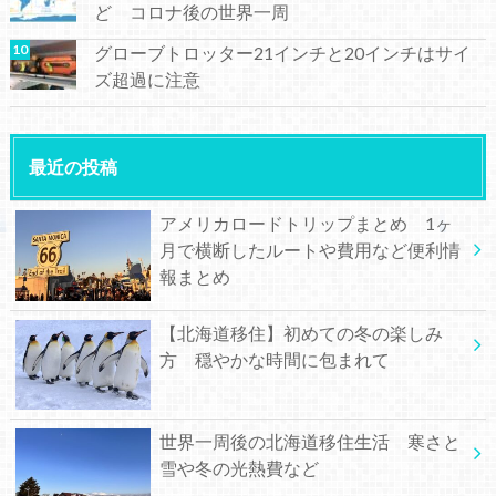
ど コロナ後の世界一周
グローブトロッター21インチと20インチはサイ
ズ超過に注意
最近の投稿
アメリカロードトリップまとめ 1ヶ
月で横断したルートや費用など便利情
報まとめ
【北海道移住】初めての冬の楽しみ
方 穏やかな時間に包まれて
世界一周後の北海道移住生活 寒さと
雪や冬の光熱費など