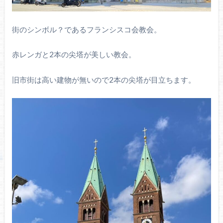
街のシンボル？であるフランシスコ会教会。
赤レンガと2本の尖塔が美しい教会。
旧市街は高い建物が無いので2本の尖塔が目立ちます。