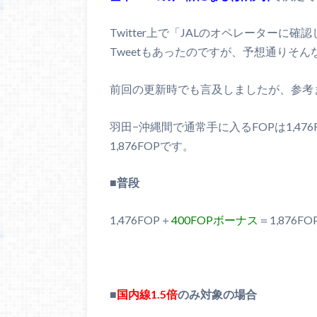
Twitter上で「JALのオペレーター
Tweetもあったのですが、予想通りそ
前回の更新時でも言及しましたが、参考
羽田−沖縄間で通常手に入るFOPは1,47
1,876FOPです。
■普段
1,476FOP＋
400FOPボーナス
＝1,876FO
■
国内線1.5倍
のみ対象の場合