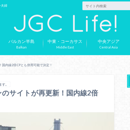
ー夫婦
バルカン半島
中東・コーカサス
中央アジア
Balkan
Middle East
Central Asia
新！国内線2倍CPとも併用可能で決定！
ます。
ーンのサイトが再更新！国内線2倍