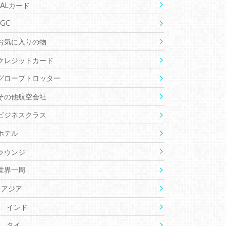
JALカード
JGC
お気に入りの物
クレジットカード
グローブトロッター
その他航空会社
ビジネスクラス
ホテル
ラウンジ
世界一周
アジア
インド
タイ