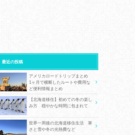
最近の投稿
アメリカロードトリップまとめ
1ヶ月で横断したルートや費用な
ど便利情報まとめ
【北海道移住】初めての冬の楽し
み方 穏やかな時間に包まれて
世界一周後の北海道移住生活 寒
さと雪や冬の光熱費など