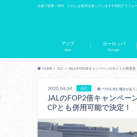
夫婦で世界一周中 ただいま欧州を巡っています✈︎30代アラフォ
アジア
ヨーロッパ
Asia
Europe
HOME
JGC
JALのFOP2倍キャンペーンのサイトが再更
2020.04.04
JGC
＊PRを含む場合があり
JALのFOP2倍キャンペ
CPとも併用可能で決定！