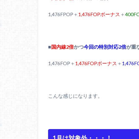
1,476FPOP＋
1,476FOPボーナス
＋
400
■
国内線2倍
かつ
今回の特別対応2倍
が重
1,476FOP＋
1,476FOPボーナス
＋
1,47
こんな感じになります。
1月は対象外・・・！