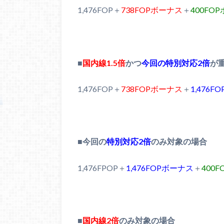
1,476FOP＋
738FOPボーナス
＋
400FO
■
国内線1.5倍
かつ
今回の特別対応2倍
が
1,476FOP＋
738FOPボーナス
＋
1,476
■今回の
特別対応2倍
のみ対象の場合
1,476FPOP＋
1,476FOPボーナス
＋
400
■
国内線2倍
のみ対象の場合