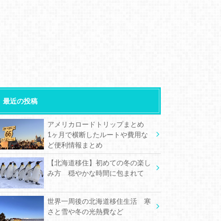
最近の投稿
アメリカロードトリップまとめ
1ヶ月で横断したルートや費用な
ど便利情報まとめ
【北海道移住】初めての冬の楽し
み方 穏やかな時間に包まれて
世界一周後の北海道移住生活 寒
さと雪や冬の光熱費など