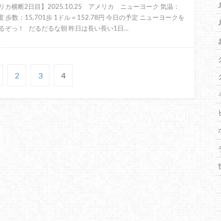
リカ横断2日目】2025.10.25 アメリカ ニューヨーク 気温：
度 歩数：15,701歩 1ドル＝152.78円 今日の予定 ニューヨークを
るぞっ！ だるだるな朝 昨日は長い長い1日…
2
3
4