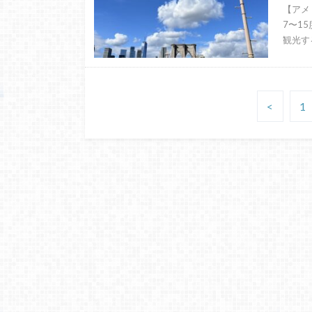
【アメ
7〜15
観光す
<
1