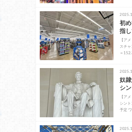
2025.1
初め
指し
【アメ
スチャン
＝15
2025.1
奴隷
シン
【アメ
シントン
予定 
2025.1