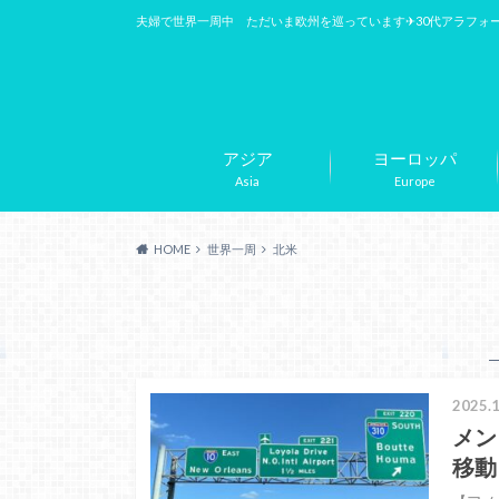
夫婦で世界一周中 ただいま欧州を巡っています✈︎30代アラフォ
アジア
ヨーロッパ
Asia
Europe
HOME
世界一周
北米
2025.1
メン
移動