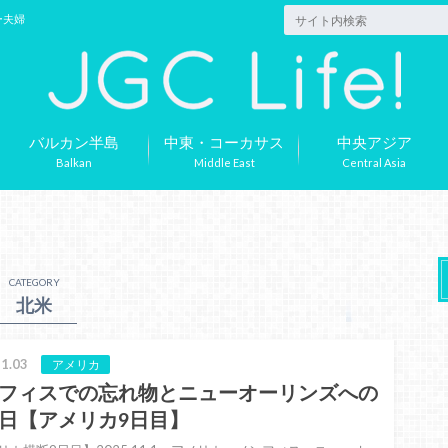
ー夫婦
バルカン半島
中東・コーカサス
中央アジア
Balkan
Middle East
Central Asia
CATEGORY
北米
1.03
アメリカ
フィスでの忘れ物とニューオーリンズへの
日【アメリカ9日目】