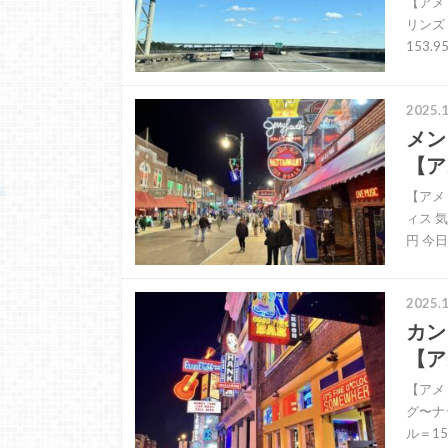
【アメ
リンズ 
153
2025.1
メン
【ア
【アメ
ィス 気
円 今
2025.1
カン
【ア
【アメ
グ〜ナッ
ル＝1