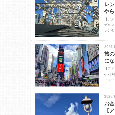
レン
やら
【アメ
デルフィ
レンタ
2025.1
旅の
にな
【アメ
6〜14
ミュー
2025.1
お金
【ア