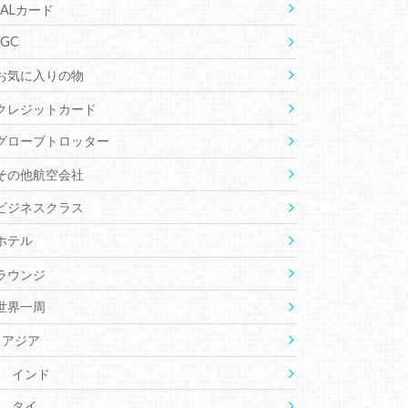
JALカード
JGC
お気に入りの物
クレジットカード
グローブトロッター
その他航空会社
ビジネスクラス
ホテル
ラウンジ
世界一周
アジア
インド
タイ