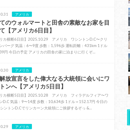
0.31
アメリカ
てのウォルマートと田舎の素敵なお家を目
て【アメリカ6日目】
リカ横断6日目】2025.10.29 アメリカ ワシントンD.C〜クリ
バーグ 気温：6〜9度 歩数：1,596歩 運転距離：431km 1ドル
2.39円 今日の予定 アメリカの田舎の家に泊まりに行くぞ…
0.30
アメリカ
解放宣言をした偉大なる大統領に会いにワ
トンへ【アメリカ5日目】
リカ横断5日目】2025.10.28 アメリカ フィラデルフィア〜ワ
D.C 気温：9〜14度 歩数：10,634歩 1ドル＝152.17円 今日の
ワシントンD.Cでリンカーン大統領にご挨拶するぞっ &…
0.29
アメリカ