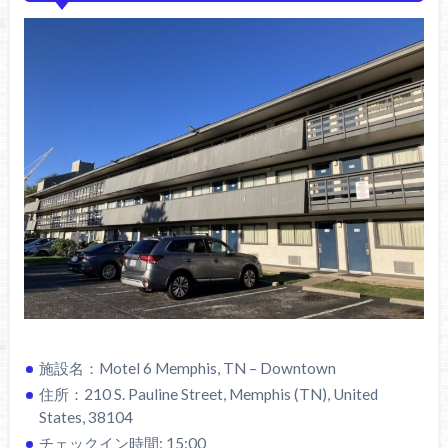
施設名：Motel 6 Memphis, TN – Downtown
住所：210 S. Pauline Street, Memphis (TN), United
States, 38104
チェックイン時間: 15:00