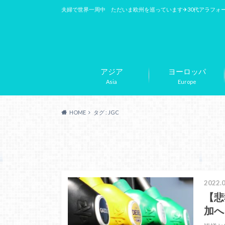
夫婦で世界一周中 ただいま欧州を巡っています✈︎30代アラフォ
アジア
ヨーロッパ
Asia
Europe
HOME
タグ : JGC
2022.0
【悲
加へ