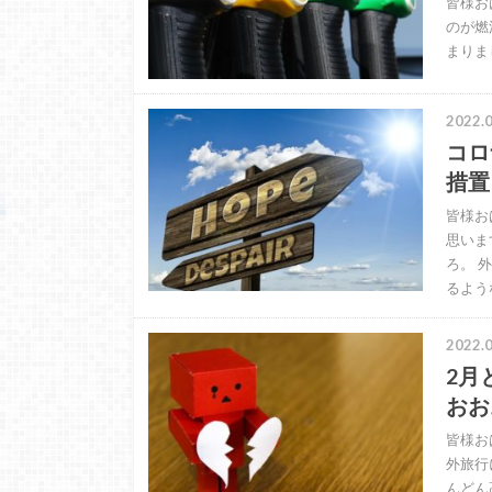
皆様お
のが燃
まりまし
2022.0
コロ
措置
皆様お
思いま
ろ。 
るよう
2022.0
2月
おお
皆様お
外旅行
んどん