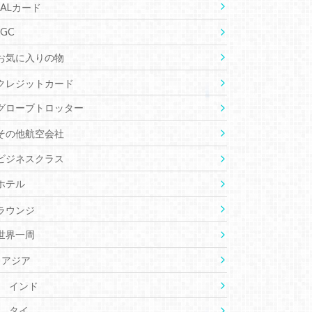
JALカード
JGC
お気に入りの物
クレジットカード
グローブトロッター
その他航空会社
ビジネスクラス
ホテル
ラウンジ
世界一周
アジア
インド
タイ