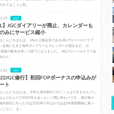
入れておこうと思…
1.29
JGC
AL】JGCダイアリーが廃止、カレンダーも
のみにサービス縮小
はこんにちばんは。 JALの上級会員であるJALグローバルクラブ
C）会員になると毎年ダイアリーとカレンダーが届きます。 が、
2年度版の配布を持って終了になりました。 JALグローバルクラブ会
向けJ…
2.26
JGC
022JGC修行】初回FOPボーナスの申込みが
ート
はこんにちばんは。 今年も海外旅行に行くことはできませんでし
なんだかんだで2021年もあっという間に終わりです。 我が家が
海外旅行に行ったのは2020年1月なのでほぼ2年間国際線に乗っ
いことに。ま…