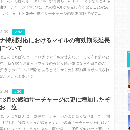
はこんにちばんは。 原油価格が高騰しています。 そうなると困る
油サーチャージですよね。 案の定4月から更に高くなることが決
た(；´∀｀)ﾅﾝﾃｺｯﾀｰ 燃油サーチャージの変更 前回の変更…
3.09
ANA
ナ特別対応におけるマイルの有効期限延長
について
はこんにちばんは。 コロナでマイルが使えない！って方も多いと
す。 我が家も溜まったマイルの有効期限が気になる今日このご
外資系はポイントの増額があるとそこから更に有効期限が延長され
なシステムも多いで…
2.04
JGC
と3月の燃油サーチャージは更に増加したぞ
お 泣
はこんにちばんは。 燃油サーチャージがまた高くなりました。 海
に行けずに我慢の日々が続きますが、燃油サーチャージだけはど
高くなっており、まさに泣きっ面に蜂。。 予約が無いので新しい