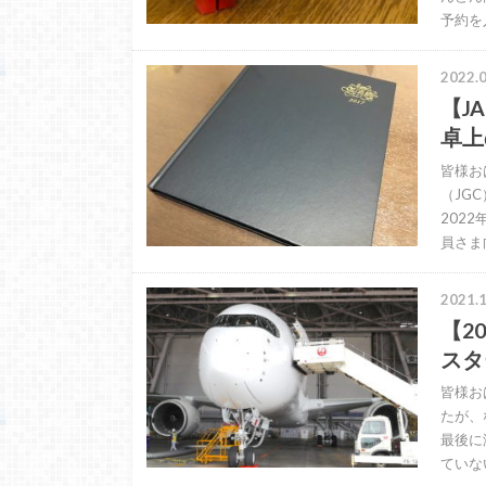
予約を
2022.0
【J
卓上
皆様お
（JG
202
員さま
2021.1
【2
スタ
皆様お
たが、
最後に
ていな