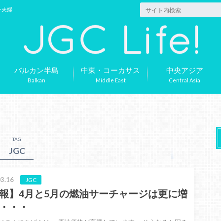
ー夫婦
バルカン半島
中東・コーカサス
中央アジア
Balkan
Middle East
Central Asia
TAG
JGC
3.16
JGC
報】4月と5月の燃油サーチャージは更に増
・・・