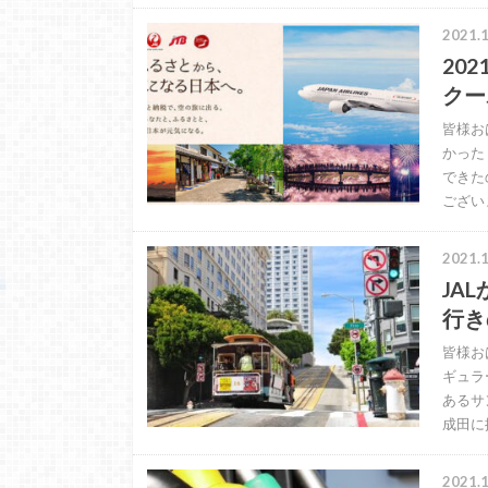
2021.1
20
クー
皆様お
かった
できた
ござい
2021.1
JA
行き
皆様お
ギュラ
あるサ
成田に
2021.1