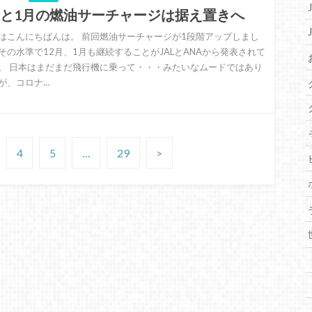
月と1月の燃油サーチャージは据え置きへ
はこんにちばんは。 前回燃油サーチャージが1段階アップしまし
その水準で12月、1月も継続することがJALとANAから発表されて
。 日本はまだまだ飛行機に乗って・・・みたいなムードではあり
が、コロナ…
4
5
…
29
>