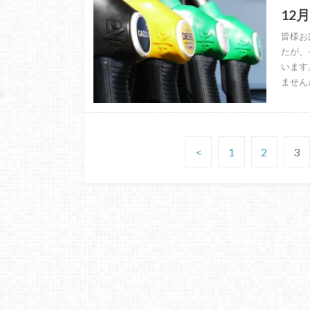
12
皆様お
たが、
います
ません
<
1
2
3