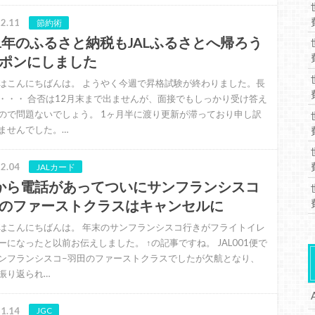
2.11
節約術
21年のふるさと納税もJALふるさとへ帰ろう
ポンにしました
はこんにちばんは。 ようやく今週で昇格試験が終わりました。長
・・・ 合否は12月末まで出ませんが、面接でもしっかり受け答え
ので問題ないでしょう。 1ヶ月半に渡り更新が滞っており申し訳
ませんでした。…
2.04
JALカード
Lから電話があってついにサンフランシスコ
のファーストクラスはキャンセルに
はこんにちばんは。 年末のサンフランシスコ行きがフライトイレ
ーになったと以前お伝えしました。 ↑の記事ですね。 JAL001便で
ンフランシスコ−羽田のファーストクラスでしたが欠航となり、
振り返られ…
1.14
JGC