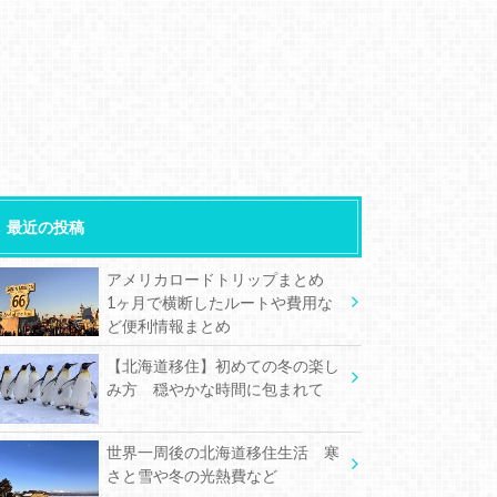
最近の投稿
アメリカロードトリップまとめ
1ヶ月で横断したルートや費用な
ど便利情報まとめ
【北海道移住】初めての冬の楽し
み方 穏やかな時間に包まれて
世界一周後の北海道移住生活 寒
さと雪や冬の光熱費など