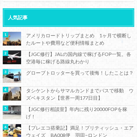
人気記事
アメリカロードトリップまとめ 1ヶ月で横断し
たルートや費用など便利情報まとめ
【JGC修行】JALの国内線で稼げるFOP一覧。各
空港毎に稼げる路線丸わかり
グローブトロッターを買って後悔！したことは？
タシケントからサマルカンドまでバスで移動 ウ
ズベキスタン【世界一周177日目】
【JGC修行相談室】年内に残り20000FOPを稼
げ！
【プレエコ搭乗記】満足！ブリティッシュ・エア
ウェイズ BA008便 羽田−ロンドン