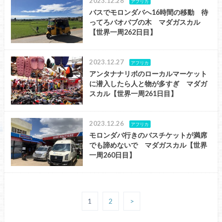
2023.12.28
アフリカ
バスでモロンダバへ16時間の移動 待
ってろバオバブの木 マダガスカル
【世界一周262日目】
2023.12.27
アフリカ
アンタナナリボのローカルマーケット
に潜入したら人と物が多すぎ マダガ
スカル【世界一周261日目】
2023.12.26
アフリカ
モロンダバ行きのバスチケットが満席
でも諦めないで マダガスカル【世界
一周260日目】
1
2
>