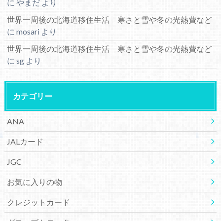
に
やまだ
より
世界一周後の北海道移住生活 寒さと雪や冬の光熱費など
に
mosari
より
世界一周後の北海道移住生活 寒さと雪や冬の光熱費など
に
sg
より
カテゴリー
ANA
JALカード
JGC
お気に入りの物
クレジットカード