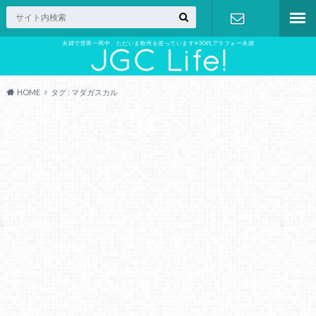
夫婦で世界一周中 ただいま欧州を巡っています✈︎30代アラフォー夫婦
お問い合わ
せ
HOME
タグ : マダガスカル