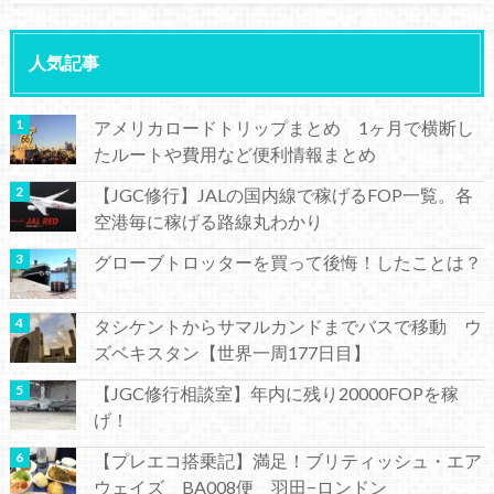
人気記事
アメリカロードトリップまとめ 1ヶ月で横断し
たルートや費用など便利情報まとめ
【JGC修行】JALの国内線で稼げるFOP一覧。各
空港毎に稼げる路線丸わかり
グローブトロッターを買って後悔！したことは？
タシケントからサマルカンドまでバスで移動 ウ
ズベキスタン【世界一周177日目】
【JGC修行相談室】年内に残り20000FOPを稼
げ！
【プレエコ搭乗記】満足！ブリティッシュ・エア
ウェイズ BA008便 羽田−ロンドン