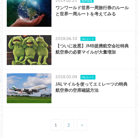
2019.02.23
海外情報
ワンワールド世界一周旅行券のルール
と世界一周ルートを考えてみる
2018.06.10
JALカード
【ついに改悪】JMB提携航空会社特典
航空券の必要マイルが大量増加
2018.03.04
JALカード
JALマイルを使ってエミレーツの特典
航空券の空席確認方法
1
2
>