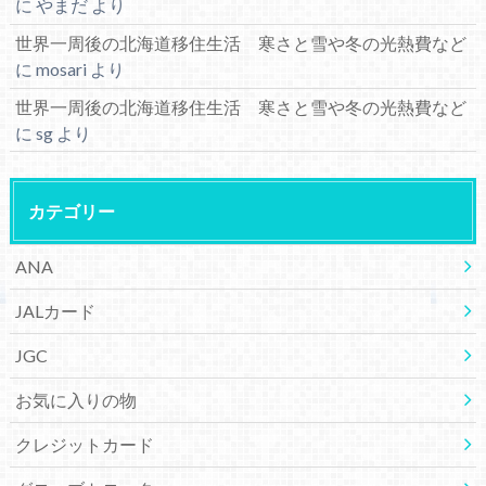
に
やまだ
より
世界一周後の北海道移住生活 寒さと雪や冬の光熱費など
に
mosari
より
世界一周後の北海道移住生活 寒さと雪や冬の光熱費など
に
sg
より
カテゴリー
ANA
JALカード
JGC
お気に入りの物
クレジットカード