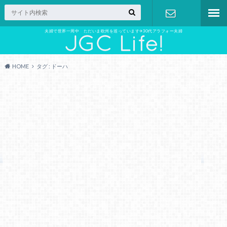
夫婦で世界一周中 ただいま欧州を巡っています✈︎30代アラフォー夫婦
お問い合わ
せ
HOME
タグ : ドーハ