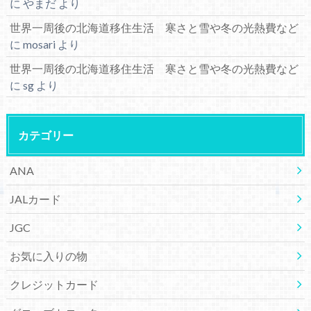
に
やまだ
より
世界一周後の北海道移住生活 寒さと雪や冬の光熱費など
に
mosari
より
世界一周後の北海道移住生活 寒さと雪や冬の光熱費など
に
sg
より
カテゴリー
ANA
JALカード
JGC
お気に入りの物
クレジットカード