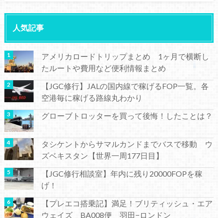
人気記事
アメリカロードトリップまとめ 1ヶ月で横断し
たルートや費用など便利情報まとめ
【JGC修行】JALの国内線で稼げるFOP一覧。各
空港毎に稼げる路線丸わかり
グローブトロッターを買って後悔！したことは？
タシケントからサマルカンドまでバスで移動 ウ
ズベキスタン【世界一周177日目】
【JGC修行相談室】年内に残り20000FOPを稼
げ！
【プレエコ搭乗記】満足！ブリティッシュ・エア
ウェイズ BA008便 羽田−ロンドン