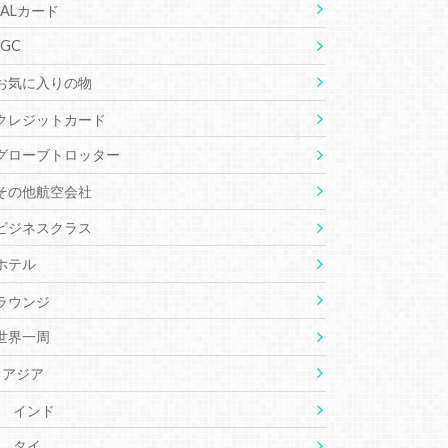
JALカード
JGC
お気に入りの物
クレジットカード
グローブトロッター
その他航空会社
ビジネスクラス
ホテル
ラウンジ
世界一周
アジア
インド
タイ