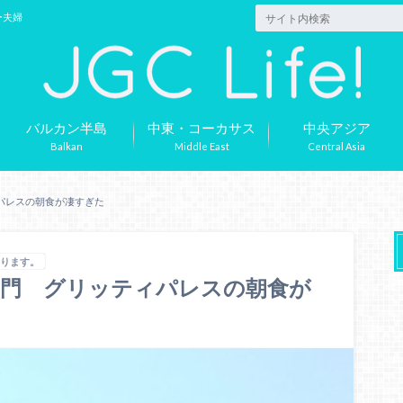
ー夫婦
バルカン半島
中東・コーカサス
中央アジア
Balkan
Middle East
Central Asia
パレスの朝食が凄すぎた
あります。
名門 グリッティパレスの朝食が