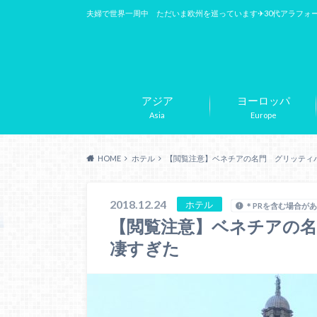
夫婦で世界一周中 ただいま欧州を巡っています✈︎30代アラフォ
アジア
ヨーロッパ
Asia
Europe
HOME
ホテル
【閲覧注意】ベネチアの名門 グリッティ
2018.12.24
ホテル
＊PRを含む場合が
【閲覧注意】ベネチアの
凄すぎた