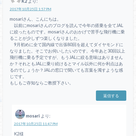
K2
より:
2017年10月25日 1:57 PM
mosariさん、こんにちは。
以前にmosariさんのブログを読んで今年の搭乗を全てJAL
に絞ったものです。mosariさんのおかげで苦手な飛行機に乗
ることが少しずつ楽しくなりました。
9月初めに全て国内線で出張80回を超えてダイヤモンドに
なりました。そこでお伺いしたいのです。今年あと30回以上
飛行機に乗る予定ですが、もうJALに絞る意味はありません
か？それともJALに乗り続けるとマイル以外に何か利点はあ
るのでしょうか？JALの窓口で聞いても言葉を濁すような感
じです。
もしもご存知ならご教授下さい。
返信する
mosari
より:
2017年10月25日 11:47 PM
K2様