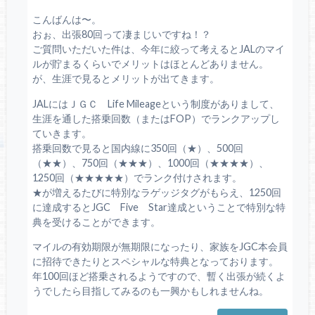
こんばんは〜。
おぉ、出張80回って凄まじいですね！？
ご質問いただいた件は、今年に絞って考えるとJALのマイ
ルが貯まるくらいでメリットはほとんどありません。
が、生涯で見るとメリットが出てきます。
JALにはＪＧＣ Life Mileageという制度がありまして、
生涯を通した搭乗回数（またはFOP）でランクアップし
ていきます。
搭乗回数で見ると国内線に350回（★）、500回
（★★）、750回（★★★）、1000回（★★★★）、
1250回（★★★★★）でランク付けされます。
★が増えるたびに特別なラゲッジタグがもらえ、1250回
に達成するとJGC Five Star達成ということで特別な特
典を受けることができます。
マイルの有効期限が無期限になったり、家族をJGC本会員
に招待できたりとスペシャルな特典となっております。
年100回ほど搭乗されるようですので、暫く出張が続くよ
うでしたら目指してみるのも一興かもしれませんね。