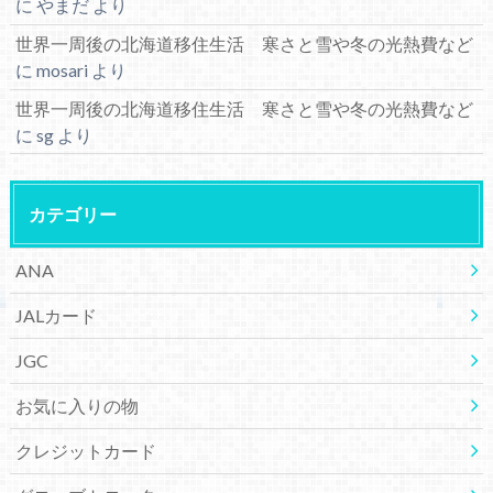
に
やまだ
より
世界一周後の北海道移住生活 寒さと雪や冬の光熱費など
に
mosari
より
世界一周後の北海道移住生活 寒さと雪や冬の光熱費など
に
sg
より
カテゴリー
ANA
JALカード
JGC
お気に入りの物
クレジットカード