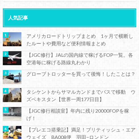
人気記事
アメリカロードトリップまとめ 1ヶ月で横断し
たルートや費用など便利情報まとめ
【JGC修行】JALの国内線で稼げるFOP一覧。各
空港毎に稼げる路線丸わかり
グローブトロッターを買って後悔！したことは？
タシケントからサマルカンドまでバスで移動 ウ
ズベキスタン【世界一周177日目】
【JGC修行相談室】年内に残り20000FOPを稼
げ！
【プレエコ搭乗記】満足！ブリティッシュ・エア
ウェイズ BA008便 羽田−ロンドン