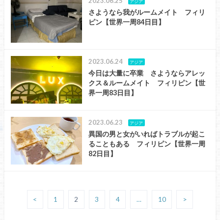
2023.06.25
アジア
さようなら我がルームメイト フィリ
ピン【世界一周84日目】
2023.06.24
アジア
今日は大量に卒業 さようならアレッ
クス＆ルームメイト フィリピン【世
界一周83日目】
2023.06.23
アジア
異国の男と女がいればトラブルが起こ
ることもある フィリピン【世界一周
82日目】
<
1
2
3
4
…
10
>