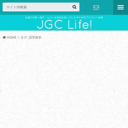
夫婦で世界一周中 ただいま欧州を巡っています✈︎30代アラフォー夫婦
お問い合わ
せ
HOME
タグ : 語学留学