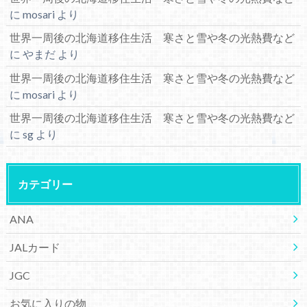
に
mosari
より
世界一周後の北海道移住生活 寒さと雪や冬の光熱費など
に
やまだ
より
世界一周後の北海道移住生活 寒さと雪や冬の光熱費など
に
mosari
より
世界一周後の北海道移住生活 寒さと雪や冬の光熱費など
に
sg
より
カテゴリー
ANA
JALカード
JGC
お気に入りの物