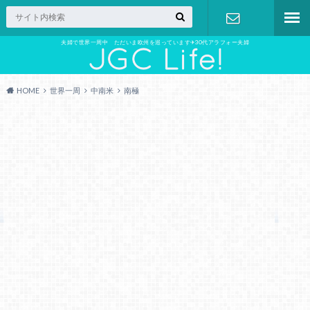
夫婦で世界一周中 ただいま欧州を巡っています✈︎30代アラフォー夫婦
お問い合わ
せ
HOME
世界一周
中南米
南極