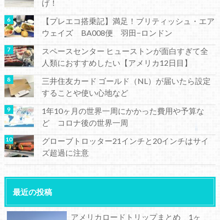
げ！
【プレエコ搭乗記】満足！ブリティッシュ・エア
ウェイズ BA008便 羽田−ロンドン
スペースセンター ヒューストンが面白すぎて全
人類におすすめしたい【アメリカ12日目】
三井住友カード ゴールド（NL）が届いたら設定
することや使い心地など
1年10ヶ月の世界一周にかかった費用や予算な
ど コロナ後の世界一周
グローブトロッター21インチと20インチはサイ
ズ超過に注意
最近の投稿
アメリカロードトリップまとめ 1ヶ