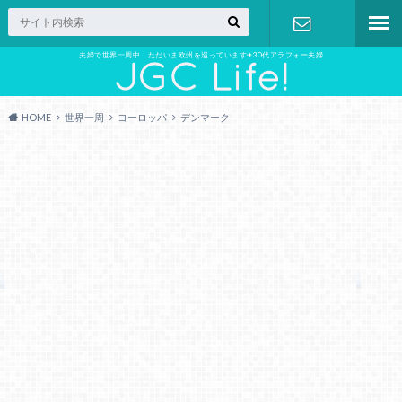
夫婦で世界一周中 ただいま欧州を巡っています✈︎30代アラフォー夫婦
お問い合わ
せ
HOME
世界一周
ヨーロッパ
デンマーク