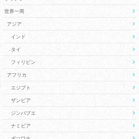
世界一周
アジア
インド
タイ
フィリピン
アフリカ
エジプト
ザンビア
ジンバブエ
ナミビア
ボツワナ