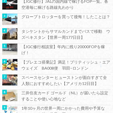
【JGC修行】JALの国内線で稼げるFOP一覧。各
空港毎に稼げる路線丸わかり
グローブトロッターを買って後悔！したことは？
タシケントからサマルカンドまでバスで移動 ウ
ズベキスタン【世界一周177日目】
【JGC修行相談室】年内に残り20000FOPを稼
げ！
【プレエコ搭乗記】満足！ブリティッシュ・エア
ウェイズ BA008便 羽田−ロンドン
スペースセンター ヒューストンが面白すぎて全
人類におすすめしたい【アメリカ12日目】
三井住友カード ゴールド（NL）が届いたら設定
することや使い心地など
1年10ヶ月の世界一周にかかった費用や予算な