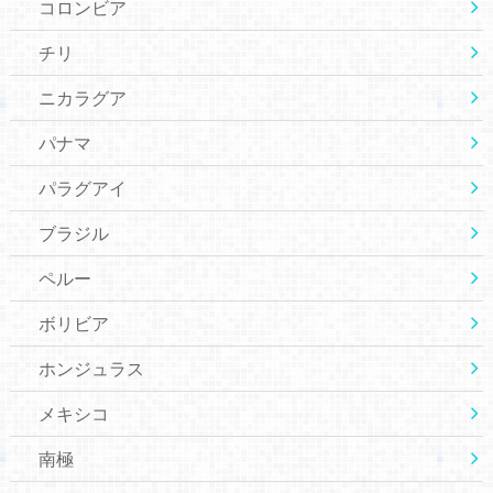
コロンビア
チリ
ニカラグア
パナマ
パラグアイ
ブラジル
ペルー
ボリビア
ホンジュラス
メキシコ
南極