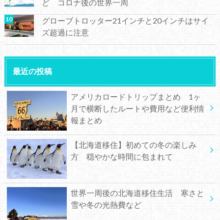
ど コロナ後の世界一周
グローブトロッター21インチと20インチはサイ
ズ超過に注意
最近の投稿
アメリカロードトリップまとめ 1ヶ
月で横断したルートや費用など便利情
報まとめ
【北海道移住】初めての冬の楽しみ
方 穏やかな時間に包まれて
世界一周後の北海道移住生活 寒さと
雪や冬の光熱費など