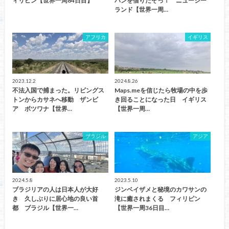
ィリピン【世界一周84日目】
バンを借りたぞっ！ ニュージー
ランド【世界一周…
アフリカ
イギリス
2023.12.2
2024.8.26
不法入国で捕まった。リビングス
Maps.meを信じたら牧場の中を歩
トンからカサネへ移動 ザンビ
き回ることになった日 イギリス
ア ボツワナ【世界…
【世界一周…
ブラジル
アジア
2024.5.8
2023.5.10
ブラジリアの人は日本人が大好
ジンベイザメと秘境のカワサンの
き 久しぶりに居心地の良い首
滝に癒されまくる フィリピン
都 ブラジル【世界一…
【世界一周36日目…