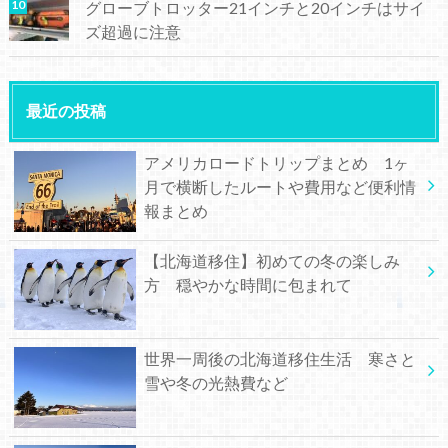
グローブトロッター21インチと20インチはサイ
ズ超過に注意
最近の投稿
アメリカロードトリップまとめ 1ヶ
月で横断したルートや費用など便利情
報まとめ
【北海道移住】初めての冬の楽しみ
方 穏やかな時間に包まれて
世界一周後の北海道移住生活 寒さと
雪や冬の光熱費など