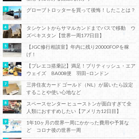
グローブトロッターを買って後悔！したことは？
タシケントからサマルカンドまでバスで移動 ウ
ズベキスタン【世界一周177日目】
【JGC修行相談室】年内に残り20000FOPを稼
げ！
【プレエコ搭乗記】満足！ブリティッシュ・エア
ウェイズ BA008便 羽田−ロンドン
三井住友カード ゴールド（NL）が届いたら設定
することや使い心地など
スペースセンター ヒューストンが面白すぎて全
人類におすすめしたい【アメリカ12日目】
1年10ヶ月の世界一周にかかった費用や予算な
ど コロナ後の世界一周