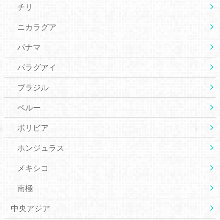
チリ
ニカラグア
パナマ
パラグアイ
ブラジル
ペルー
ボリビア
ホンジュラス
メキシコ
南極
中央アジア