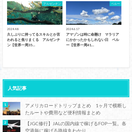
アルゼンチン
ペルー
2024.4.8
2024.6.17
久しぶりに持ってるスキルとか言
アマゾンは時に命懸け マラリア
われると焦りまくる アルゼンチ
にかかったかもしれない日 ペル
ン【世界一周35…
ー【世界一周41…
人気記事
アメリカロードトリップまとめ 1ヶ月で横断し
たルートや費用など便利情報まとめ
【JGC修行】JALの国内線で稼げるFOP一覧。各
空港毎に稼げる路線丸わかり