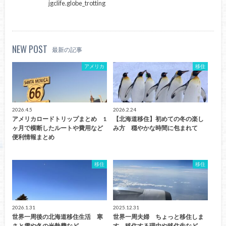
jgclife.globe_trotting
NEW POST
最新の記事
アメリカ
移住
2026.4.5
2026.2.24
アメリカロードトリップまとめ 1
【北海道移住】初めての冬の楽し
ヶ月で横断したルートや費用など
み方 穏やかな時間に包まれて
便利情報まとめ
移住
移住
2026.1.31
2025.12.31
世界一周後の北海道移住生活 寒
世界一周夫婦 ちょっと移住しま
さと雪や冬の光熱費など
す 移住する理由や移住先など