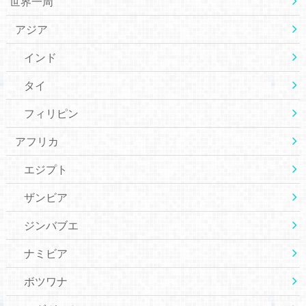
世界一周
アジア
インド
タイ
フィリピン
アフリカ
エジプト
ザンビア
ジンバブエ
ナミビア
ボツワナ