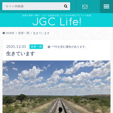
夫婦で世界一周中 ただいま欧州を巡っています✈︎30代アラフォー夫婦
お問い合わ
せ
HOME
世界一周
生きています
2025.12.01
世界一周
＊PRを含む場合があります。
生きています