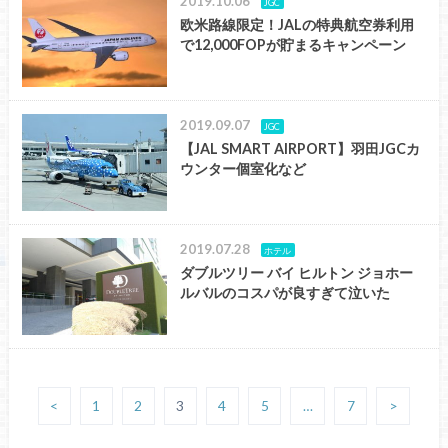
2019.10.06
JGC
欧米路線限定！JALの特典航空券利用
で12,000FOPが貯まるキャンペーン
2019.09.07
JGC
【JAL SMART AIRPORT】羽田JGCカ
ウンター個室化など
2019.07.28
ホテル
ダブルツリー バイ ヒルトン ジョホー
ルバルのコスパが良すぎて泣いた
<
1
2
3
4
5
…
7
>