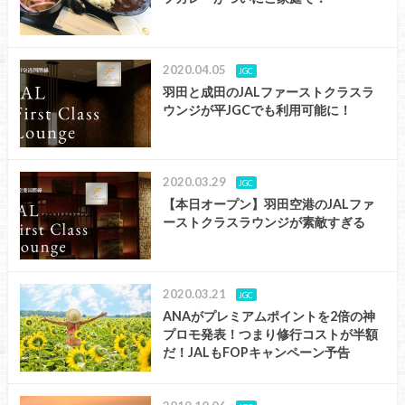
2020.04.05
JGC
羽田と成田のJALファーストクラスラ
ウンジが平JGCでも利用可能に！
2020.03.29
JGC
【本日オープン】羽田空港のJALファ
ーストクラスラウンジが素敵すぎる
2020.03.21
JGC
ANAがプレミアムポイントを2倍の神
プロモ発表！つまり修行コストが半額
だ！JALもFOPキャンペーン予告