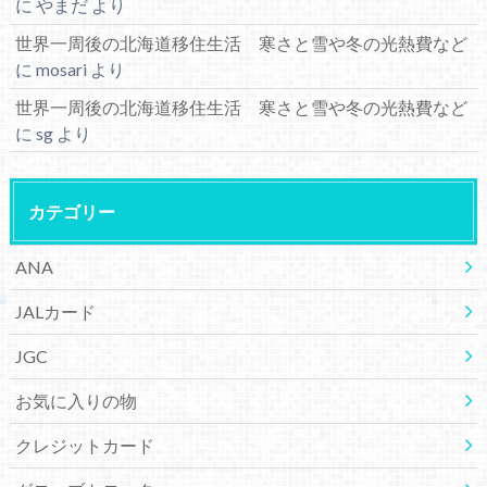
に
やまだ
より
世界一周後の北海道移住生活 寒さと雪や冬の光熱費など
に
mosari
より
世界一周後の北海道移住生活 寒さと雪や冬の光熱費など
に
sg
より
カテゴリー
ANA
JALカード
JGC
お気に入りの物
クレジットカード