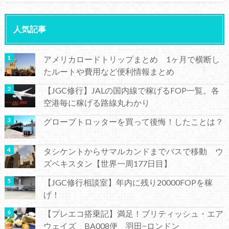
人気記事
アメリカロードトリップまとめ 1ヶ月で横断し
たルートや費用など便利情報まとめ
【JGC修行】JALの国内線で稼げるFOP一覧。各
空港毎に稼げる路線丸わかり
グローブトロッターを買って後悔！したことは？
タシケントからサマルカンドまでバスで移動 ウ
ズベキスタン【世界一周177日目】
【JGC修行相談室】年内に残り20000FOPを稼
げ！
【プレエコ搭乗記】満足！ブリティッシュ・エア
ウェイズ BA008便 羽田−ロンドン