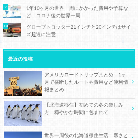
1年10ヶ月の世界一周にかかった費用や予算な
ど コロナ後の世界一周
グローブトロッター21インチと20インチはサイ
ズ超過に注意
最近の投稿
アメリカロードトリップまとめ 1ヶ
月で横断したルートや費用など便利情
報まとめ
【北海道移住】初めての冬の楽しみ
方 穏やかな時間に包まれて
世界一周後の北海道移住生活 寒さと