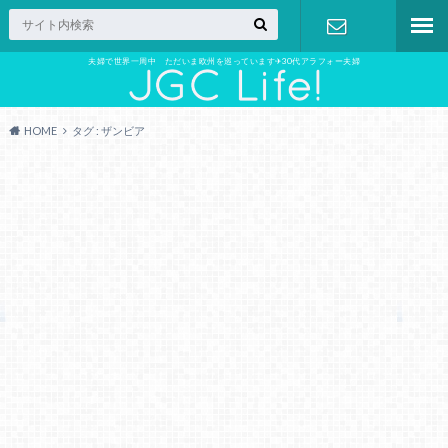
夫婦で世界一周中 ただいま欧州を巡っています✈︎30代アラフォー夫婦
お問い合わ
せ
HOME
タグ : ザンビア