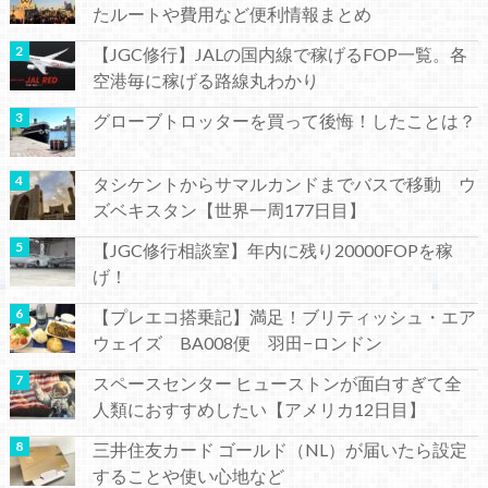
たルートや費用など便利情報まとめ
【JGC修行】JALの国内線で稼げるFOP一覧。各
空港毎に稼げる路線丸わかり
グローブトロッターを買って後悔！したことは？
タシケントからサマルカンドまでバスで移動 ウ
ズベキスタン【世界一周177日目】
【JGC修行相談室】年内に残り20000FOPを稼
げ！
【プレエコ搭乗記】満足！ブリティッシュ・エア
ウェイズ BA008便 羽田−ロンドン
スペースセンター ヒューストンが面白すぎて全
人類におすすめしたい【アメリカ12日目】
三井住友カード ゴールド（NL）が届いたら設定
することや使い心地など