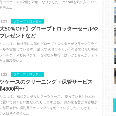
定コラボモデル2種が対象になりました。 mosariも気に入ってい
モデル…
1.23
グローブトロッター
大50％OFF】グローブトロッターセールや
プレゼントなど
んにちは。 旅行者に人気のグローブトロッターがブラックフライ
ールを実施しています。 最大で50％OFFという今までにない割引
ラベルケースもあります。 なかなか旅行にはいけませんが、そう
合は普段使い…
1.22
グローブトロッター
ツケースのクリーニング＋保管サービス
間4800円〜
んにちは。 旅に欠かせないスーツケース。 使っていると汚れた
に置いておくと邪魔だったりしますよね。 我が家も昔は保管場所
て毎回会社の福利厚生のレンタルを使っていました。 しかし、レ
の人はそう多くな…