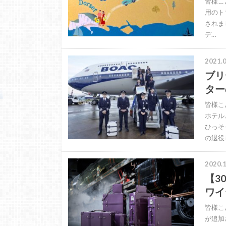
皆様こ
用のト
されま
デ…
2021.0
ブリ
ター
皆様こ
ホテル
ひっそ
の退役
2020.1
【3
ワイ
皆様こ
が追加