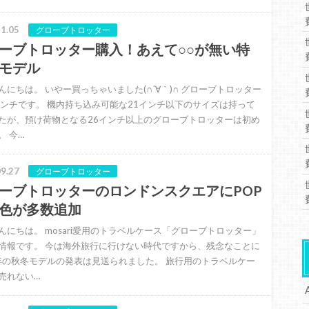
1.05
グローブトロッター
ーブトロッター購入！あえて○○が無い特
モデル
んにちは。 いやー買っちゃいました(∩´∀｀)∩ グローブトロッター
インチです。 機内持ち込み可能な21インチ以下のサイズは持って
たが、預け荷物となる26インチ以上のグローブトロッターは初め
。 今…
9.27
グローブトロッター
ーブトロッターのロンドンスクエアにPOP
色が多数追加
んにちは。 mosari愛用のトラベルケース「グローブトロッター」
情報です。 今は海外旅行に行けない時代ですから、残念なことに
0年の秋冬モデルの発表は見送られました。 旅行用のトラベルケー
売れない…