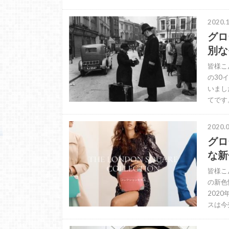
2020.1
グロ
別な
皆様こ
の30
いまし
てです
2020.0
グロ
な新
皆様こ
の新色
202
スは今