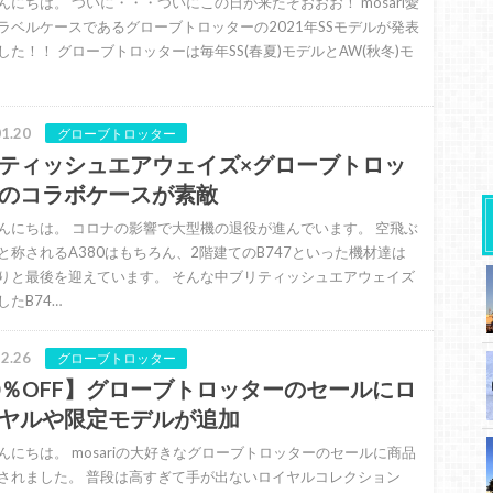
んにちは。 ついに・・・ついにこの日が来たぞおおお！ mosari愛
ラベルケースであるグローブトロッターの2021年SSモデルが発表
した！！ グローブトロッターは毎年SS(春夏)モデルとAW(秋冬)モ
1.20
グローブトロッター
ティッシュエアウェイズ×グローブトロッ
のコラボケースが素敵
んにちは。 コロナの影響で大型機の退役が進んでいます。 空飛ぶ
と称されるA380はもちろん、2階建てのB747といった機材達は
りと最後を迎えています。 そんな中ブリティッシュエアウェイズ
したB74…
2.26
グローブトロッター
0％OFF】グローブトロッターのセールにロ
ヤルや限定モデルが追加
んにちは。 mosariの大好きなグローブトロッターのセールに商品
されました。 普段は高すぎて手が出ないロイヤルコレクション