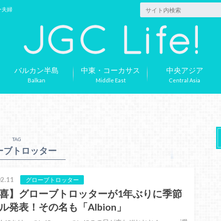
ー夫婦
バルカン半島
中東・コーカサス
中央アジア
Balkan
Middle East
Central Asia
TAG
ーブトロッター
2.11
グローブトロッター
喜】グローブトロッターが1年ぶりに季節
ル発表！その名も「Albion」