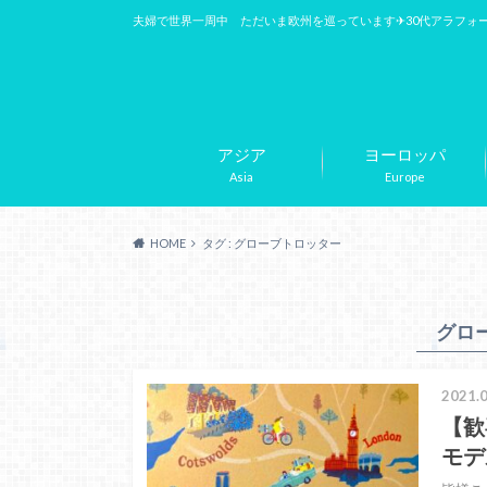
夫婦で世界一周中 ただいま欧州を巡っています✈︎30代アラフォ
アジア
ヨーロッパ
Asia
Europe
HOME
タグ : グローブトロッター
グロ
2021.0
【歓
モデ