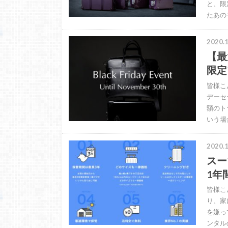
と、限
たあの
2020.1
【最
限定
皆様こ
デーセ
額のト
いう場
2020.1
スー
1年
皆様こ
り、家
を嫌っ
ンタル