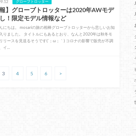
9.12
グローブトロッター
報】グローブトロッターは2020年AWモデ
し！限定モデル情報など
んにちは。 mosariの旅の相棒グローブトロッターから悲しいお知
入りました。 タイトルにもあるとおり、なんと2020年は秋冬モ
リリースを見送るそうです(´；ω；｀) コロナの影響で販売が不調
、イ…
3
4
5
6
>