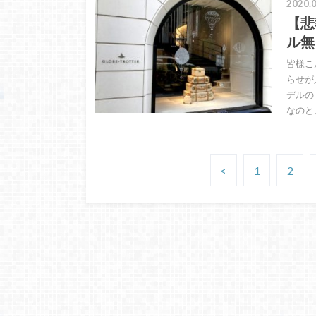
2020.0
【悲
ル無
皆様こ
らせが
デルの
なのと
<
1
2