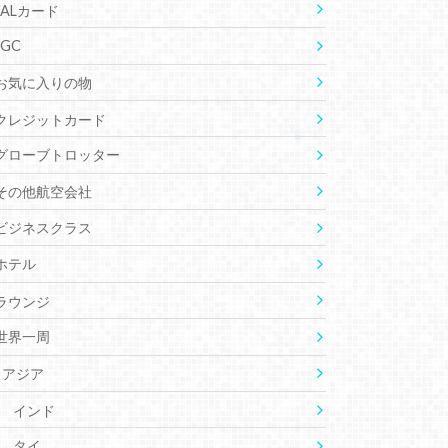
JALカード
JGC
お気に入りの物
クレジットカード
グローブトロッター
その他航空会社
ビジネスクラス
ホテル
ラウンジ
世界一周
アジア
インド
タイ