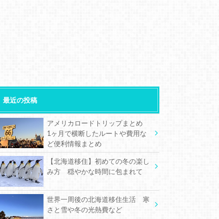
最近の投稿
アメリカロードトリップまとめ
1ヶ月で横断したルートや費用な
ど便利情報まとめ
【北海道移住】初めての冬の楽し
み方 穏やかな時間に包まれて
世界一周後の北海道移住生活 寒
さと雪や冬の光熱費など