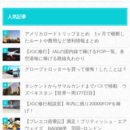
人気記事
アメリカロードトリップまとめ 1ヶ月で横断し
たルートや費用など便利情報まとめ
【JGC修行】JALの国内線で稼げるFOP一覧。各
空港毎に稼げる路線丸わかり
グローブトロッターを買って後悔！したことは？
タシケントからサマルカンドまでバスで移動 ウ
ズベキスタン【世界一周177日目】
【JGC修行相談室】年内に残り20000FOPを稼
げ！
【プレエコ搭乗記】満足！ブリティッシュ・エア
ウェイズ BA008便 羽田−ロンドン