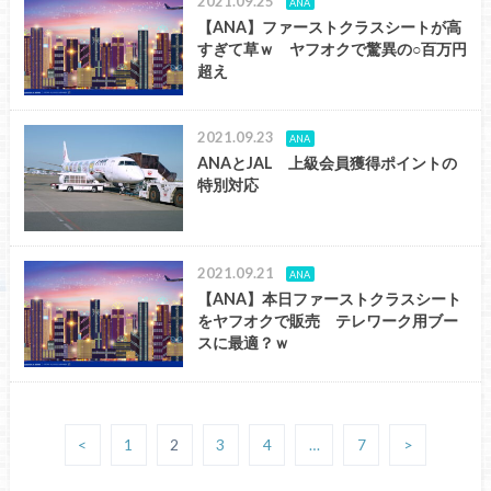
2021.09.25
ANA
【ANA】ファーストクラスシートが高
すぎて草ｗ ヤフオクで驚異の○百万円
超え
2021.09.23
ANA
ANAとJAL 上級会員獲得ポイントの
特別対応
2021.09.21
ANA
【ANA】本日ファーストクラスシート
をヤフオクで販売 テレワーク用ブー
スに最適？ｗ
<
1
2
3
4
…
7
>