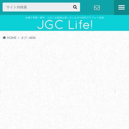
夫婦で世界一周中 ただいま欧州を巡っています✈︎30代アラフォー夫婦
お問い合わ
せ
HOME
タグ : ANA