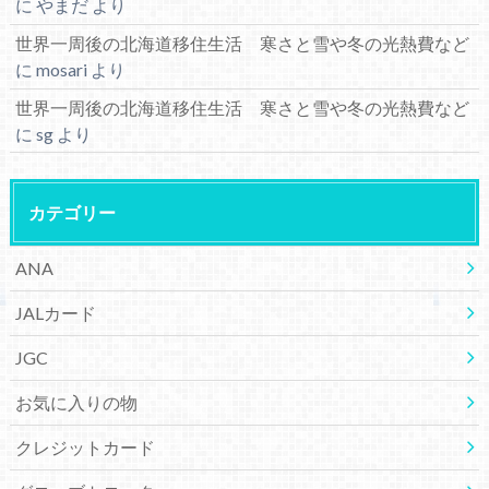
に
やまだ
より
世界一周後の北海道移住生活 寒さと雪や冬の光熱費など
に
mosari
より
世界一周後の北海道移住生活 寒さと雪や冬の光熱費など
に
sg
より
カテゴリー
ANA
JALカード
JGC
お気に入りの物
クレジットカード