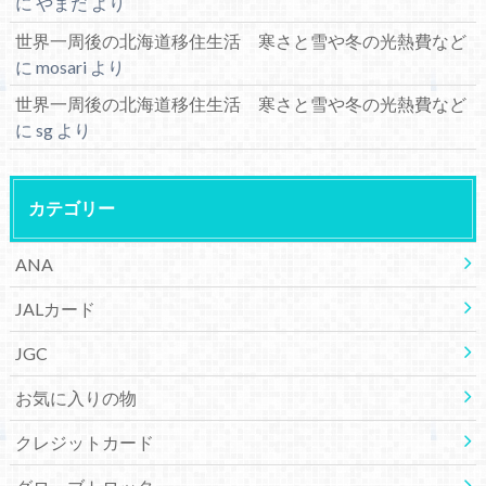
に
やまだ
より
世界一周後の北海道移住生活 寒さと雪や冬の光熱費など
に
mosari
より
世界一周後の北海道移住生活 寒さと雪や冬の光熱費など
に
sg
より
カテゴリー
ANA
JALカード
JGC
お気に入りの物
クレジットカード