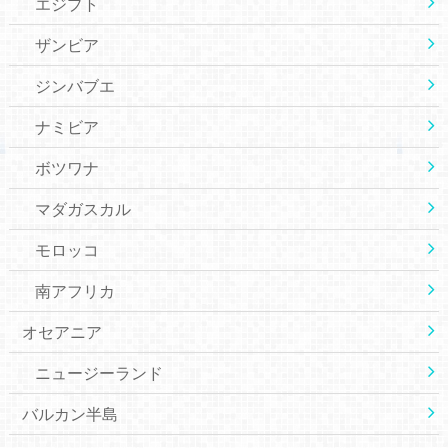
エジプト
ザンビア
ジンバブエ
ナミビア
ボツワナ
マダガスカル
モロッコ
南アフリカ
オセアニア
ニュージーランド
バルカン半島