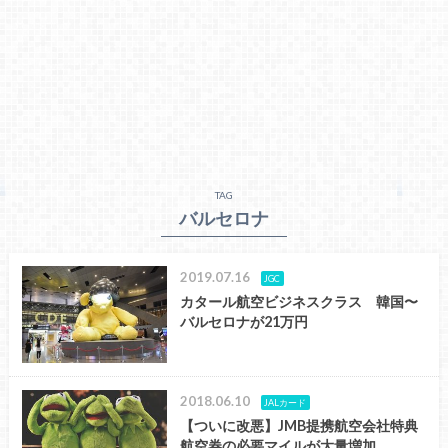
TAG
バルセロナ
2019.07.16
JGC
カタール航空ビジネスクラス 韓国〜
バルセロナが21万円
2018.06.10
JALカード
【ついに改悪】JMB提携航空会社特典
航空券の必要マイルが大量増加