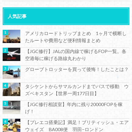
人気記事
アメリカロードトリップまとめ 1ヶ月で横断し
たルートや費用など便利情報まとめ
【JGC修行】JALの国内線で稼げるFOP一覧。各
空港毎に稼げる路線丸わかり
グローブトロッターを買って後悔！したことは？
タシケントからサマルカンドまでバスで移動 ウ
ズベキスタン【世界一周177日目】
【JGC修行相談室】年内に残り20000FOPを稼
げ！
【プレエコ搭乗記】満足！ブリティッシュ・エア
ウェイズ BA008便 羽田−ロンドン