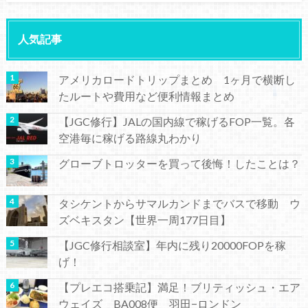
人気記事
アメリカロードトリップまとめ 1ヶ月で横断し
たルートや費用など便利情報まとめ
【JGC修行】JALの国内線で稼げるFOP一覧。各
空港毎に稼げる路線丸わかり
グローブトロッターを買って後悔！したことは？
タシケントからサマルカンドまでバスで移動 ウ
ズベキスタン【世界一周177日目】
【JGC修行相談室】年内に残り20000FOPを稼
げ！
【プレエコ搭乗記】満足！ブリティッシュ・エア
ウェイズ BA008便 羽田−ロンドン