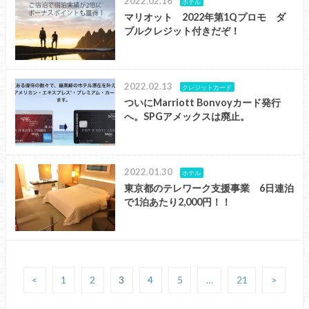
2022.02.16
ホテル
マリオット 2022年第1Qプロモ ダ
ブルクレジット付きだぞ！
2022.02.13
クレジットカード
ついにMarriott Bonvoyカード発行
へ。SPGアメックスは廃止。
2022.01.30
ホテル
東京都のテレワーク支援事業 6日連泊
で1泊あたり2,000円！！
<
1
2
3
4
5
…
21
>