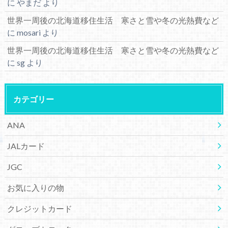
に
やまだ
より
世界一周後の北海道移住生活 寒さと雪や冬の光熱費など
に
mosari
より
世界一周後の北海道移住生活 寒さと雪や冬の光熱費など
に
sg
より
カテゴリー
ANA
JALカード
JGC
お気に入りの物
クレジットカード