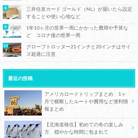
三井住友カード ゴールド（NL）が届いたら設定
することや使い心地など
1年10ヶ月の世界一周にかかった費用や予算な
ど コロナ後の世界一周
グローブトロッター21インチと20インチはサイ
ズ超過に注意
最近の投稿
アメリカロードトリップまとめ 1ヶ
月で横断したルートや費用など便利情
報まとめ
【北海道移住】初めての冬の楽しみ
方 穏やかな時間に包まれて