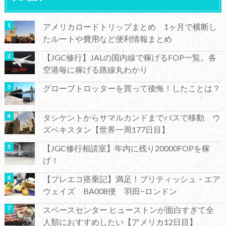
アメリカロードトリップまとめ 1ヶ月で横断し
たルートや費用など便利情報まとめ
【JGC修行】JALの国内線で稼げるFOP一覧。各
空港毎に稼げる路線丸わかり
グローブトロッターを買って後悔！したことは？
タシケントからサマルカンドまでバスで移動 ウ
ズベキスタン【世界一周177日目】
【JGC修行相談室】年内に残り20000FOPを稼
げ！
【プレエコ搭乗記】満足！ブリティッシュ・エア
ウェイズ BA008便 羽田−ロンドン
スペースセンター ヒューストンが面白すぎて全
人類におすすめしたい【アメリカ12日目】