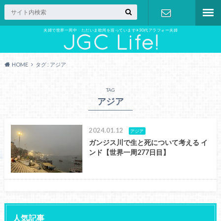
夫婦で世界一周中 ただいま欧州を巡っています✈︎30代アラフォー夫婦
お問い合わ
せ
HOME
タグ : アジア
TAG
アジア
2024.01.12
アジア
ガンジス川で生と死について考える イ
ンド【世界一周277日目】
人気記事