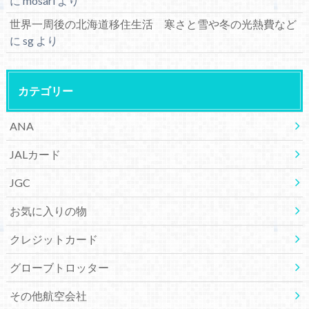
に
mosari
より
世界一周後の北海道移住生活 寒さと雪や冬の光熱費など
に
sg
より
カテゴリー
ANA
JALカード
JGC
お気に入りの物
クレジットカード
グローブトロッター
その他航空会社