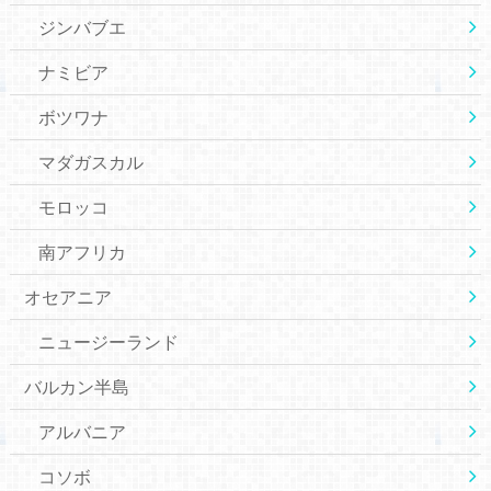
ジンバブエ
ナミビア
ボツワナ
マダガスカル
モロッコ
南アフリカ
オセアニア
ニュージーランド
バルカン半島
アルバニア
コソボ